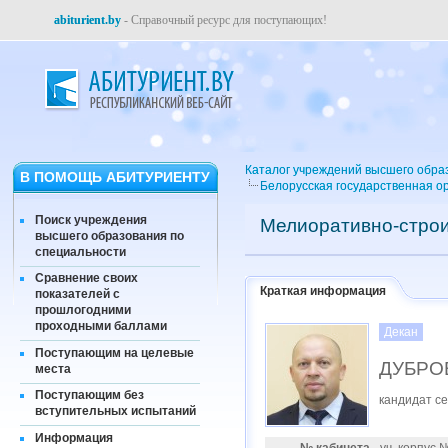
abiturient.by
- Справочный ресурс для поступающих!
Каталог учреждений высшего обра
В ПОМОЩЬ АБИТУРИЕНТУ
Белорусская государственная о
Поиск учреждения
Мелиоративно-строи
высшего образования по
специальности
Сравнение своих
Краткая информация
показателей с
прошлогодними
проходными баллами
Декан
Поступающим на целевые
ДУБРОВ
места
Поступающим без
кандидат се
вступительных испытаний
Информация