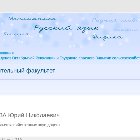
зования
рденов Октябрьской Революции и Трудового Красного Знамени сельскохозяйс
тельный факультет
А Юрий Николаевич
льскохозяйственных наук, доцент