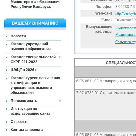
№ кабинета
уч. корпус 
Министерства образования
Республики Беларусь
Телефон
8 02233 7-9
Web-сайт
http://baa.by/f
E-mail
Dekanatmsf
[a
ВАШЕМУ ВНИМАНИЮ
Выпускающие
Гидротехнич
кафедры
Мелиорации и
Новости
Сельского ст
Каталог учреждений
высшего образования
Каталог специальностей
ОКРБ 011-2022
СПЕЦИАЛЬНОСТ
ЦЭ/ЦТ в 2026 г.
Каталог курсов повышения
6-05-0811-03 Мелиорация и водно
квалификации в
учреждениях высшего
образования
7-07-0732-01 Строительство здан
Полезно знать
Инструкция по
использованию сайта
О проекте
Контакты проекта
6-05-0811-03 Мелиорация и водно