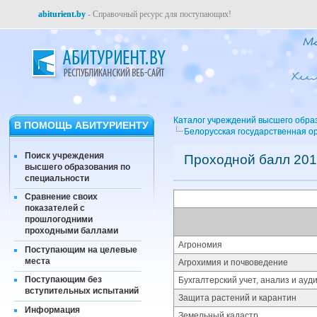
abiturient.by
- Справочный ресурс для поступающих!
Каталог учреждений высшего обра
В ПОМОЩЬ АБИТУРИЕНТУ
Белорусская государственная о
Поиск учреждения
Проходной балл 201
высшего образования по
специальности
Сравнение своих
показателей с
прошлогодними
проходными баллами
Агрономия
Поступающим на целевые
места
Агрохимия и почвоведение
Поступающим без
Бухгалтерский учет, анализ и ауд
вступительных испытаний
Защита растений и карантин
Информация
Земельный кадастр