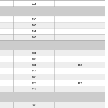
115
190
188
191
186
101
103
101
100
116
105
129
127
111
90