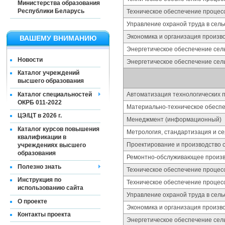
Министерства образования
Республики Беларусь
Техническое обеспечение процес
Управление охраной труда в сель
Экономика и организация произво
ВАШЕМУ ВНИМАНИЮ
Энергетическое обеспечение сель
Новости
Энергетическое обеспечение сель
Каталог учреждений
высшего образования
Каталог специальностей
Автоматизация технологических п
ОКРБ 011-2022
Материально-техническое обесп
ЦЭ/ЦТ в 2026 г.
Менеджмент (информационный)
Каталог курсов повышения
Метрология, стандартизация и с
квалификации в
Проектирование и производство 
учреждениях высшего
образования
Ремонтно-обслуживающее произво
Полезно знать
Техническое обеспечение процес
Инструкция по
Техническое обеспечение процес
использованию сайта
Управление охраной труда в сель
О проекте
Экономика и организация произво
Контакты проекта
Энергетическое обеспечение сель