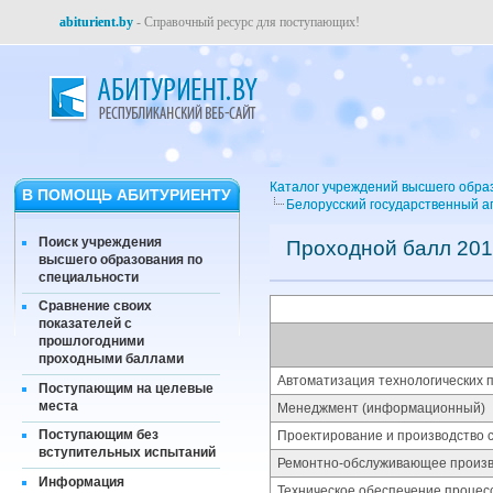
abiturient.by
- Справочный ресурс для поступающих!
Каталог учреждений высшего обра
В ПОМОЩЬ АБИТУРИЕНТУ
Белорусский государственный а
Поиск учреждения
Проходной балл 201
высшего образования по
специальности
Сравнение своих
показателей с
прошлогодними
проходными баллами
Автоматизация технологических п
Поступающим на целевые
места
Менеджмент (информационный)
Поступающим без
Проектирование и производство 
вступительных испытаний
Ремонтно-обслуживающее произво
Информация
Техническое обеспечение процес