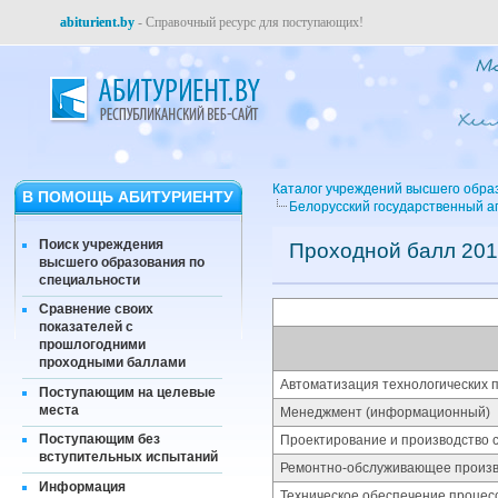
abiturient.by
- Справочный ресурс для поступающих!
Каталог учреждений высшего обра
В ПОМОЩЬ АБИТУРИЕНТУ
Белорусский государственный а
Поиск учреждения
Проходной балл 201
высшего образования по
специальности
Сравнение своих
показателей с
прошлогодними
проходными баллами
Автоматизация технологических п
Поступающим на целевые
места
Менеджмент (информационный)
Поступающим без
Проектирование и производство 
вступительных испытаний
Ремонтно-обслуживающее произво
Информация
Техническое обеспечение процес