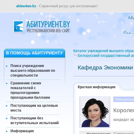
abiturient.by
- Справочный ресурс для поступающих!
Каталог учреждений высшего обра
В ПОМОЩЬ АБИТУРИЕНТУ
Белорусский государственный а
Поиск учреждения
Кафедра Экономики 
высшего образования по
специальности
Сравнение своих
Краткая информация
показателей с
прошлогодними
проходными баллами
Заведующи
Поступающим на целевые
Короле
места
Поступающим без
кандидат эк
вступительных испытаний
Информация