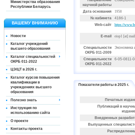
Направление
Совершенст
Министерства образования
научной работы
Республики Беларусь
Дата основания
1958
№ кабинета
418б-1
ВАШЕМУ ВНИМАНИЮ
Web-сайт
https://www.bs
Новости
E-mail
eiop1
[at]
mail
Каталог учреждений
Специальности
Экономика 
высшего образования
ОКРБ 011-2009
Каталог специальностей
Специальности
6-05-0811-
ОКРБ 011-2022
ОКРБ 011-2022
ЦЭ/ЦТ в 2026 г.
Каталог курсов повышения
квалификации в
Показатели работы в 2025 г.
учреждениях высшего
образования
Печатных издан
Полезно знать
Публикаций в научн
Инструкция по
издани
использованию сайта
Внедренных разработ
О проекте
Выпущенных специалист
Контакты проекта
Распределенн