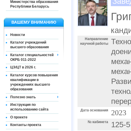
Заве
Министерства образования
Республики Беларусь
Гри
ВАШЕМУ ВНИМАНИЮ
канди
Новости
Направление
Техно
Каталог учреждений
научной работы
высшего образования
доени
Каталог специальностей
механ
ОКРБ 011-2022
ЦЭ/ЦТ в 2026 г.
механ
Каталог курсов повышения
Разви
квалификации в
учреждениях высшего
образования
техно
Полезно знать
перер
Инструкция по
использованию сайта
Дата основания
2023
О проекте
№ кабинета
125-5
Контакты проекта