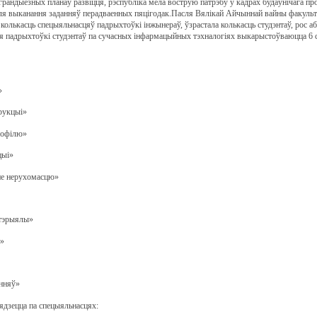
рандыёзных планаў развіцця, рэспубліка мела вострую патрэбу ў кадрах будаўнічага про
я выканання заданняў перадваенных пяцігодак.Пасля Вялікай Айчыннай вайны факультэт
 колькасць спецыяльнасцяў падрыхтоўкі інжынераў, ўзрастала колькасць студэнтаў, рос 
я падрыхтоўкі студэнтаў па сучасных інфармацыйных тэхналогіях выкарыстоўваюцца 6 с
»
рукцыі»
рофілю»
цыі»
нне нерухомасцю»
атэрыялы»
і»
анняў»
дзецца па спецыяльнасцях: