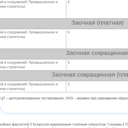
ний и сооружений. Промышленное и
6
нер-строитель)
Заочная (платная)
ний и сооружений. Промышленное и
6
нер-строитель)
Заочная сокращенна
ний и сооружений. Промышленное и
5
нер-строитель)
Заочная сокращенная (пла
ний и сооружений. Промышленное и
5
нер-строитель)
 ЦТ – централизованное тестирование; ЭУО – экзамен при учреждении образ
арэйшых факультэтаў ў Беларускім нацыянальным тэхнічным універсітэце. Створаны ў 19