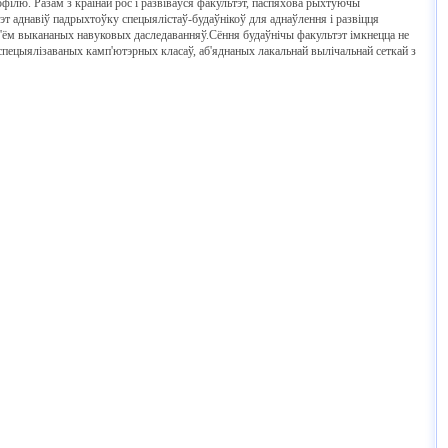
філю. Разам з краінай рос і развіваўся факультэт, паспяхова рыхтуючы
 аднавіў падрыхтоўку спецыялістаў-будаўнікоў для аднаўлення і развіцця
аб'ём выкананых навуковых даследаванняў.Сёння будаўнічы факультэт імкнецца не
пецыялізаваных камп'ютэрных класаў, аб'яднаных лакальнай вылічальнай сеткай з