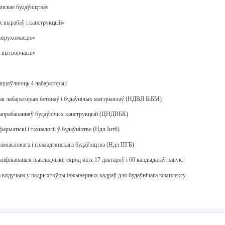
янскае будаўніцтва»
х вырабаў і канструкцый»
е нерухомасцю»
я вытворчасці»
ццяўляюць 4 лабараторыі:
ная лабараторыя бетонаў і будаўнічых матэрыялаў (НДВЛ БіБМ)
выпрабаванняў будаўнічых канструкцый (ЦНДВБК)
арматыкі і тэхналогіі ў будаўніцтве (Ндл Інтб)
амысловага і грамадзянскага будаўніцтва (Ндл ПГБ)
іфікаваныя выкладчыкі, сярод якіх 17 дактароў і 60 кандыдатаў навук.
ца вядучым у падрыхтоўцы інжынерных кадраў для будаўнічага комплексу.