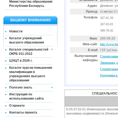
№ кабинета
Дневное: ул.
Министерства образования
Республики Беларусь
Адрес
Дневное: ул.
Проезд
ст.метро С
Телефон
267-61-56
ВАШЕМУ ВНИМАНИЮ
267-92-01
369-78-42
Новости
Каталог учреждений
Факс
265-06-28
высшего образования
Web-сайт
http://www.bn
Каталог специальностей
E-mail
CEF
[at]
bntu 
ОКРБ 011-2022
Выпускающие
Строительные
кафедры
ЦЭ/ЦТ в 2026 г.
Экономика, о
Каталог курсов повышения
Строительные
квалификации в
Геотехника и
учреждениях высшего
образования
Полезно знать
СПЕЦИАЛЬНОСТ
Инструкция по
использованию сайта
О проекте
6-05-0718-01 Инженерная экономи
Контакты проекта
экономика недвижимости (Инжене