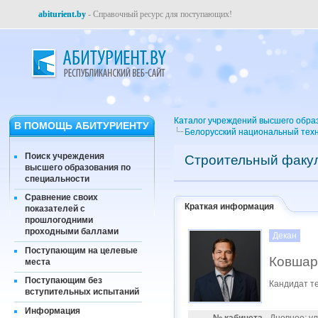
abiturient.by
- Справочный ресурс для поступающих!
Каталог учреждений высшего обра
В ПОМОЩЬ АБИТУРИЕНТУ
Белорусский национальный техн
Поиск учреждения
Строительный факу
высшего образования по
специальности
Сравнение своих
Краткая информация
показателей с
прошлогодними
проходными баллами
Декан
Поступающим на целевые
Ковшар
места
Поступающим без
Кандидат те
вступительных испытаний
Информация