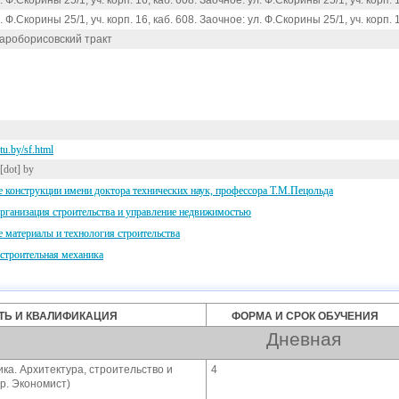
 Ф.Скорины 25/1, уч. корп. 16, каб. 608. Заочное: ул. Ф.Скорины 25/1, уч. корп. 1
 Ф.Скорины 25/1, уч. корп. 16, каб. 608. Заочное: ул. Ф.Скорины 25/1, уч. корп. 1
тароборисовский тракт
tu.by/sf.html
[dot] by
 конструкции имени доктора технических наук, профессора Т.М.Пецольда
рганизация строительства и управление недвижимостью
 материалы и технология строительства
 строительная механика
Ь И КВАЛИФИКАЦИЯ
ФОРМА И СРОК ОБУЧЕНИЯ
Дневная
ка. Архитектура, строительство и
4
р. Экономист)