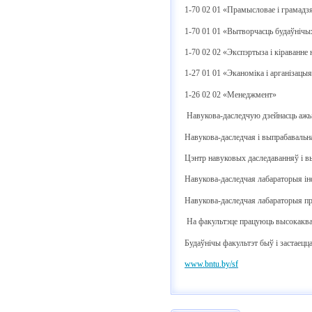
1-70 02 01 «Прамысловае і грамадз
1-70 01 01 «Вытворчасць будаўнічы
1-70 02 02 «Экспэртыза і кіраванн
1-27 01 01 «Эканоміка і арганізацы
1-26 02 02 «Менеджмент»
Навукова-даследчую дзейнасць ажы
Навукова-даследчая і выпрабаваль
Цэнтр навуковых даследаванняў і 
Навукова-даследчая лабараторыя інф
Навукова-даследчая лабараторыя пр
На факультэце працуюць высокаквал
Будаўнічы факультэт быў і застаец
www.bntu.by/sf