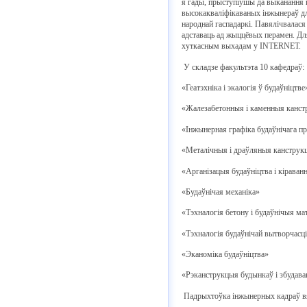
я гады, прыступіўшы да выканання г
высокакваліфікаваных інжынераў дл
народнай гаспадаркі. Павялічвалася
адставаць ад жыццёвых перамен. Дл
хуткасным выхадам у INTERNET.
У складзе факультэта 10 кафедраў:
«Геатэхніка і экалогія ў будаўніцтве
«Жалезабетонныя і каменныя канст
«Інжынерная графіка будаўнічага п
«Металічныя і драўляныя канструк
«Арганізацыя будаўніцтва і кірава
«Будаўнічая механіка»
«Тэхналогія бетону і будаўнічыя м
«Тэхналогія будаўнічай вытворчасц
«Эканоміка будаўніцтва»
«Рэканструкцыя будынкаў і збудав
Падрыхтоўка інжынерных кадраў вя