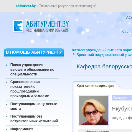
abiturient.by
- Справочный ресурс для поступающих!
Каталог учреждений высшего обра
В ПОМОЩЬ АБИТУРИЕНТУ
Брестский государственный уни
Поиск учреждения
Кафедра белорусско
высшего образования по
специальности
Сравнение своих
Краткая информация
показателей с
прошлогодними
проходными баллами
Заведующи
Поступающим на целевые
Якубук
места
Поступающим без
кандидат фи
вступительных испытаний
Информация