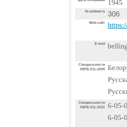
Дата основания
1945
№ кабинета
306
Web-сайт
https:
E-mail
bellin
Специальности
Белор
ОКРБ 011-2009
Русск
Русск
Специальности
6-05-
ОКРБ 011-2022
6-05-