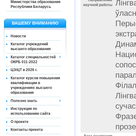
Направление
Лінгв
Министерства образования
научной работы
Республики Беларусь
ўласн
Перыф
ВАШЕМУ ВНИМАНИЮ
экстр
Новости
Динам
Каталог учреждений
высшего образования
Нацио
Каталог специальностей
ОКРБ 011-2022
сопос
ЦЭ/ЦТ в 2026 г.
парал
Каталог курсов повышения
квалификации в
Філал
учреждениях высшего
образования
Лінгв
Полезно знать
сучас
Инструкция по
использованию сайта
Фразе
О проекте
прозе
Контакты проекта