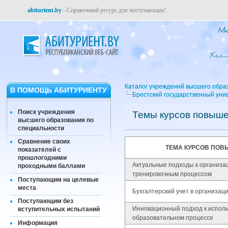
abiturient.by
- Справочный ресурс для поступающих!
Каталог учреждений высшего обра
В ПОМОЩЬ АБИТУРИЕНТУ
Брестский государственный уни
Поиск учреждения
Темы курсов повыш
высшего образования по
специальности
Сравнение своих
ТЕМА КУРСОВ ПО
показателей с
прошлогодними
Актуальные подходы к организа
проходными баллами
тренировочным процессом
Поступающим на целевые
места
Бухгалтерский учет в организац
Поступающим без
Инновационный подход к исполь
вступительных испытаний
образовательном процессе
Информация