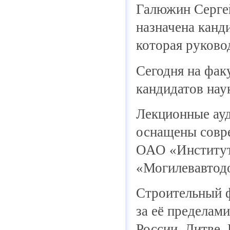
Галюжин Сергей
назначена канд
которая руково
Сегодня на факу
кандидатов наук
Лекционные ауд
оснащены совр
ОАО «Институт
«Могилевавтод
Строительный ф
за её пределам
России, Литве,