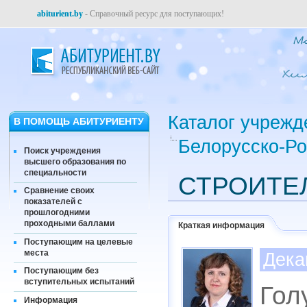
abiturient.by
- Справочный ресурс для поступающих!
Каталог учрежд
В ПОМОЩЬ АБИТУРИЕНТУ
Белорусско-Ро
Поиск учреждения
высшего образования по
специальности
СТРОИТЕ
Сравнение своих
показателей с
прошлогодними
проходными баллами
Краткая информация
Поступающим на целевые
места
Дека
Поступающим без
вступительных испытаний
Гол
Информация