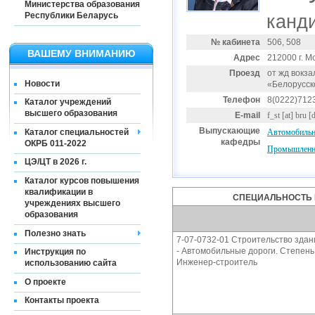
Министерства образования
Республики Беларусь
канди
№ кабинета
506, 508
ВАШЕМУ ВНИМАНИЮ
Адрес
212000 г. Мо
Проезд
от жд вокза
Новости
«Белорусск
Телефон
8(0222)712
Каталог учреждений
высшего образования
E-mail
f_st
[at]
bru [
Выпускающие
Каталог специальностей
Автомобильн
кафедры
ОКРБ 011-2022
Промышленно
ЦЭ/ЦТ в 2026 г.
Каталог курсов повышения
квалификации в
СПЕЦИАЛЬНОСТЬ 
учреждениях высшего
образования
Полезно знать
7-07-0732-01 Строительство зда
- Автомобильные дороги. Степень 
Инструкция по
Инженер-строитель
использованию сайта
О проекте
Контакты проекта