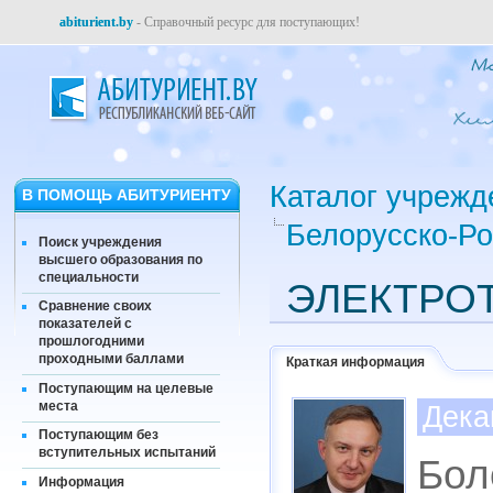
abiturient.by
- Справочный ресурс для поступающих!
Каталог учрежд
В ПОМОЩЬ АБИТУРИЕНТУ
Белорусско-Ро
Поиск учреждения
высшего образования по
специальности
ЭЛЕКТРО
Сравнение своих
показателей с
прошлогодними
проходными баллами
Краткая информация
Поступающим на целевые
места
Дека
Поступающим без
вступительных испытаний
Бол
Информация