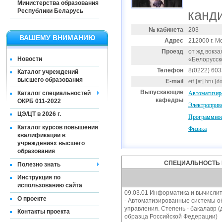
Министерства образования
Республики Беларусь
канди
№ кабинета
203
ВАШЕМУ ВНИМАНИЮ
Адрес
212000 г. Мо
Проезд
от жд вокза
Новости
«Белорусск
Телефон
8(0222) 60
Каталог учреждений
высшего образования
E-mail
etf
[at]
bru [do
Выпускающие
Каталог специальностей
Автоматизир
кафедры
ОКРБ 011-2022
Электроприв
ЦЭ/ЦТ в 2026 г.
Программное
Каталог курсов повышения
Физика
квалификации в
учреждениях высшего
образования
СПЕЦИАЛЬНОСТЬ 
Полезно знать
Инструкция по
использованию сайта
09.03.01 Информатика и вычисли
О проекте
- Автоматизированные системы о
управления. Степень - бакалавр 
Контакты проекта
образца Российской Федерации)