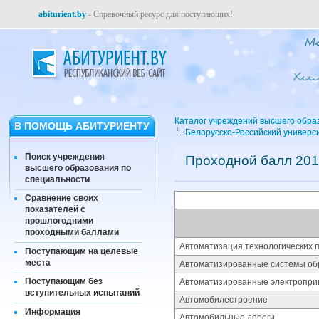
abiturient.by
- Справочный ресурс для поступающих!
Каталог учреждений высшего обра
В ПОМОЩЬ АБИТУРИЕНТУ
Белорусско-Российский универс
Поиск учреждения
Проходной балл 201
высшего образования по
специальности
Сравнение своих
показателей с
прошлогодними
проходными баллами
Автоматизация технологических п
Поступающим на целевые
места
Автоматизированные системы об
Поступающим без
Автоматизированные электропри
вступительных испытаний
Автомобилестроение
Информация
Автомобильные дороги