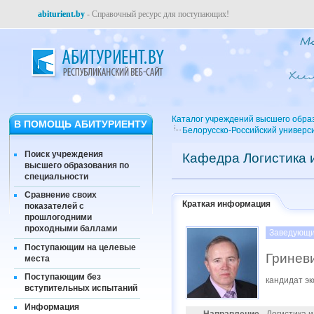
abiturient.by
- Справочный ресурс для поступающих!
Каталог учреждений высшего обра
В ПОМОЩЬ АБИТУРИЕНТУ
Белорусско-Российский универс
Поиск учреждения
Кафедра Логистика 
высшего образования по
специальности
Сравнение своих
Краткая информация
показателей с
прошлогодними
проходными баллами
Заведующи
Поступающим на целевые
Гринев
места
Поступающим без
кандидат эк
вступительных испытаний
Информация