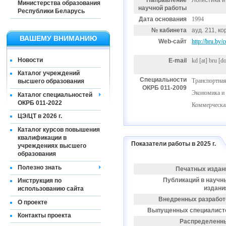
Направление
Логистика 
Министерства образования
научной работы
Республики Беларусь
Дата основания
1994
№ кабинета
ауд. 211, ко
ВАШЕМУ ВНИМАНИЮ
Web-сайт
http://bru.by/
Новости
E-mail
kd
[at]
bru [do
Каталог учреждений
Специальности
Транспортная
высшего образования
ОКРБ 011-2009
Экономика и 
Каталог специальностей
ОКРБ 011-2022
Коммерческая
ЦЭ/ЦТ в 2026 г.
Каталог курсов повышения
квалификации в
Показатели работы в 2025 г.
учреждениях высшего
образования
Полезно знать
Печатных издан
Публикаций в научн
Инструкция по
издани
использованию сайта
Внедренных разработ
О проекте
Выпущенных специалист
Контакты проекта
Распределенн