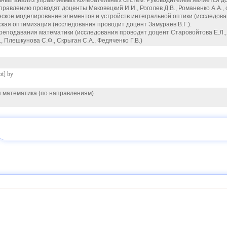
вный анализ управляемых колебательных систем. Руководителем является док
равлению проводят доценты Маковецкий И.И., Роголев Д.В., Романенко А.А.,
ское моделирование элементов и устройств интегральной оптики (исследован
ская оптимизация (исследования проводит доцент Замураев В.Г.).
реподавания математики (исследования проводят доцент Старовойтова Е.Л., 
, Плешкунова С.Ф., Скрыган С.А., Федяченко Г.В.)
ot] by
 математика (по направлениям)