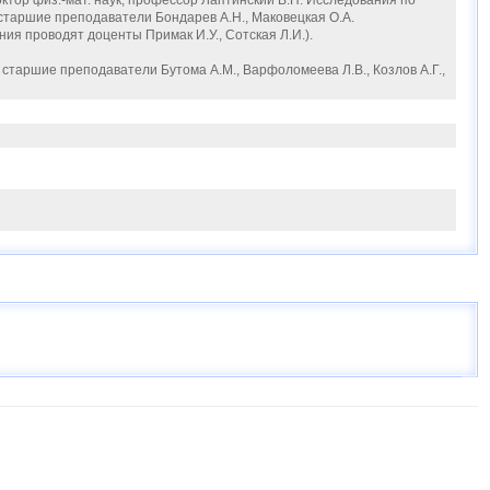
тор физ.-мат. наук, профессор Лаптинский В.Н. Исследования по
 старшие преподаватели Бондарев А.Н., Маковецкая О.А.
ия проводят доценты Примак И.У., Сотская Л.И.).
старшие преподаватели Бутома А.М., Варфоломеева Л.В., Козлов А.Г.,