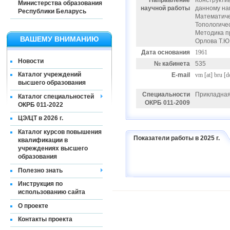
Направление
Конструкти
Министерства образования
научной работы
данному нап
Республики Беларусь
Математиче
Топологиче
Методика п
ВАШЕМУ ВНИМАНИЮ
Орлова Т.Ю.
Дата основания
1961
Новости
№ кабинета
535
Каталог учреждений
E-mail
vm
[at]
bru [d
высшего образования
Специальности
Прикладная
Каталог специальностей
ОКРБ 011-2009
ОКРБ 011-2022
ЦЭ/ЦТ в 2026 г.
Каталог курсов повышения
Показатели работы в 2025 г.
квалификации в
учреждениях высшего
образования
Полезно знать
Инструкция по
использованию сайта
О проекте
Контакты проекта