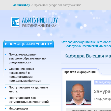
abiturient.by
- Справочный ресурс для поступающих!
Каталог учреждений высшего обра
В ПОМОЩЬ АБИТУРИЕНТУ
Белорусско-Российский универс
Поиск учреждения
Кафедра Высшая ма
высшего образования по
специальности
Сравнение своих
Краткая информация
показателей с
прошлогодними
проходными баллами
Заведующи
Поступающим на целевые
Замура
места
Поступающим без
Кандидат ф
вступительных испытаний
Информация