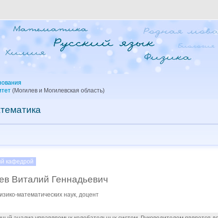
зования
итет
(Могилев и Могилевская область)
тематика
й кафедрой
ев Виталий Геннадьевич
изико-математических наук, доцент