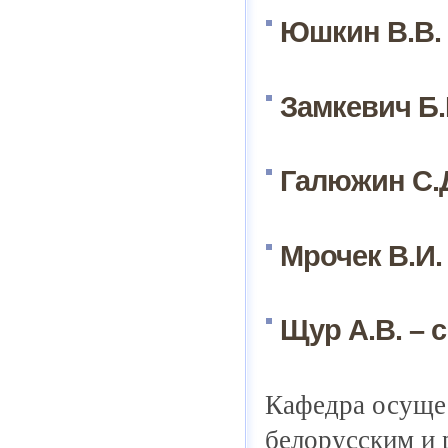
Юшкин В.В. – 
Замкевич Б.М.
Галюжин С.Д. 
Мрочек В.И. –
Щур А.В. – с
Кафедра осущес
белорусским и 