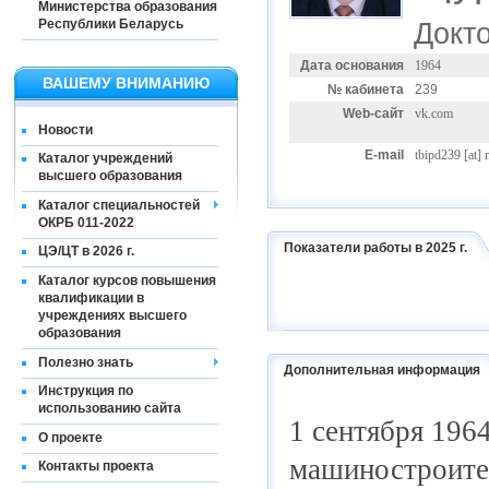
Министерства образования
Республики Беларусь
Докто
Дата основания
1964
ВАШЕМУ ВНИМАНИЮ
№ кабинета
239
Web-сайт
vk.com
Новости
E-mail
tbipd239
[at]
Каталог учреждений
высшего образования
Каталог специальностей
ОКРБ 011-2022
Показатели работы в 2025 г.
ЦЭ/ЦТ в 2026 г.
Каталог курсов повышения
квалификации в
учреждениях высшего
образования
Полезно знать
Дополнительная информация
Инструкция по
использованию сайта
1 сентября 196
О проекте
машиностроител
Контакты проекта