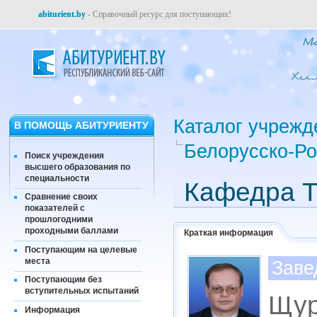
abiturient.by
- Справочный ресурс для поступающих!
Каталог учрежд
В ПОМОЩЬ АБИТУРИЕНТУ
Белорусско-Ро
Поиск учреждения
высшего образования по
специальности
Кафедра Т
Сравнение своих
показателей с
прошлогодними
проходными баллами
Краткая информация
Поступающим на целевые
места
Заве
Поступающим без
вступительных испытаний
Щур
Информация