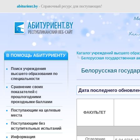
abiturient.by
- Справочный ресурс для поступающих!
Каталог учреждений высшего обра
В ПОМОЩЬ АБИТУРИЕНТУ
Белорусская государственная а
Поиск учреждения
Белорусская госуда
высшего образования по
специальности
Сравнение своих
Дата последнего обновлени
показателей с
прошлогодними
проходными баллами
Поступающим на целевые
ФАКУЛЬТЕТ
места
Поступающим без
вступительных испытаний
Информация
Отделение