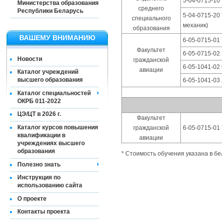
5-04-0715-10
Министерства образования
среднего
Республики Беларусь
5-04-0715-20
специального
механик)
образования
ВАШЕМУ ВНИМАНИЮ
6-05-0715-01
Факультет
6-05-0715-02
Новости
гражданской
6-05-1041-02
авиации
Каталог учреждений
высшего образования
6-05-1041-03
Каталог специальностей
ОКРБ 011-2022
ЦЭ/ЦТ в 2026 г.
Факультет
Каталог курсов повышения
гражданской
6-05-0715-01
квалификации в
авиации
учреждениях высшего
образования
* Стоимость обучения указана в бе
Полезно знать
Инструкция по
использованию сайта
О проекте
Контакты проекта