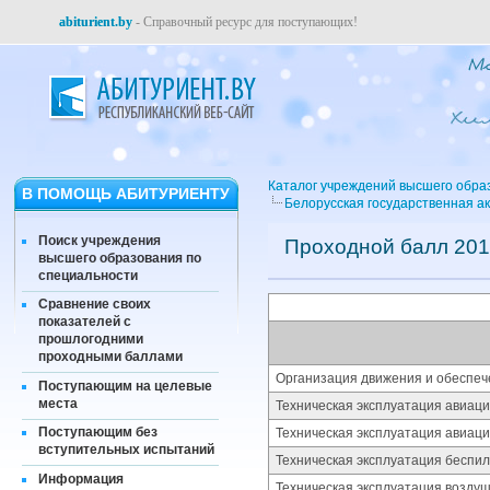
abiturient.by
- Справочный ресурс для поступающих!
Каталог учреждений высшего обра
В ПОМОЩЬ АБИТУРИЕНТУ
Белорусская государственная а
Поиск учреждения
Проходной балл 201
высшего образования по
специальности
Сравнение своих
показателей с
прошлогодними
проходными баллами
Организация движения и обеспеч
Поступающим на целевые
места
Техническая эксплуатация авиаци
Поступающим без
Техническая эксплуатация авиац
вступительных испытаний
Техническая эксплуатация беспи
Информация
Техническая эксплуатация воздуш