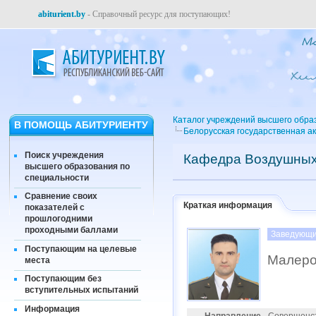
abiturient.by
- Справочный ресурс для поступающих!
Каталог учреждений высшего обра
В ПОМОЩЬ АБИТУРИЕНТУ
Белорусская государственная а
Поиск учреждения
Кафедра Воздушных 
высшего образования по
специальности
Сравнение своих
Краткая информация
показателей с
прошлогодними
проходными баллами
Заведующи
Поступающим на целевые
Малеро
места
Поступающим без
вступительных испытаний
Информация