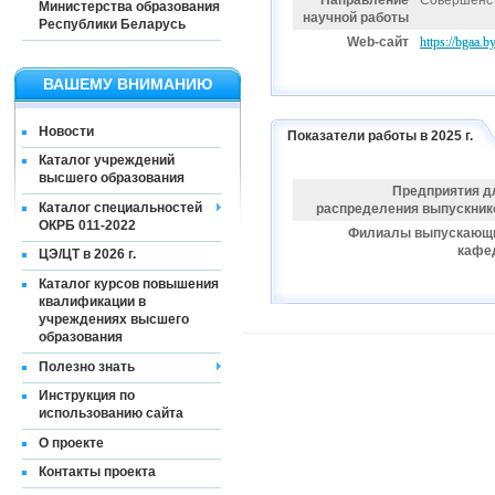
Направление
Совершенст
Министерства образования
научной работы
Республики Беларусь
Web-сайт
https://bgaa.
ВАШЕМУ ВНИМАНИЮ
Новости
Показатели работы в 2025 г.
Каталог учреждений
высшего образования
Предприятия д
Каталог специальностей
распределения выпускник
ОКРБ 011-2022
Филиалы выпускающ
кафе
ЦЭ/ЦТ в 2026 г.
Каталог курсов повышения
квалификации в
учреждениях высшего
образования
Полезно знать
Инструкция по
использованию сайта
О проекте
Контакты проекта