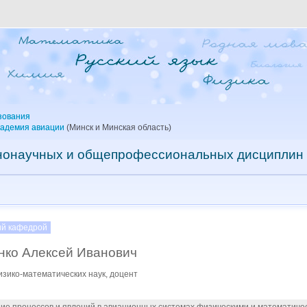
зования
кадемия авиации
(Минск и Минская область)
нонаучных и общепрофессиональных дисциплин
й кафедрой
нко Алексей Иванович
изико-математических наук, доцент