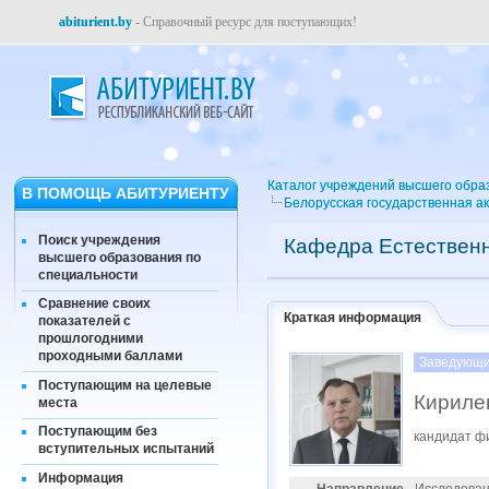
abiturient.by
- Справочный ресурс для поступающих!
Каталог учреждений высшего обра
В ПОМОЩЬ АБИТУРИЕНТУ
Белорусская государственная а
Поиск учреждения
Кафедра Естествен
высшего образования по
специальности
Сравнение своих
Краткая информация
показателей с
прошлогодними
проходными баллами
Заведующи
Поступающим на целевые
Кириле
места
Поступающим без
кандидат ф
вступительных испытаний
Информация