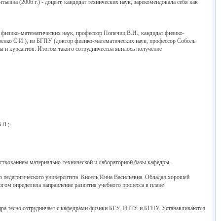
вна (2006 г.) - доцент, кандидат технических наук, зарекомендовала себя как
 физико-математических наук, профессор Попечиц В.И., кандидат физико-
ренко С.И.), из БГПУ (доктор физико-математических наук, профессор Соболь
ы и курсантов. Итогом такого сотрудничества явилось получение
.Л.;
твованием материально-технической и лабораторной базы кафедры.
 педагогического университета Кисель Инна Васильевна. Обладая хорошей
огом определила направление развития учебного процесса в плане
ра тесно сотрудничает с кафедрами физики БГУ, БНТУ и БГПУ. Устанавливаются