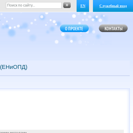
EN
Служебный вход
 (ЕНиОПД)