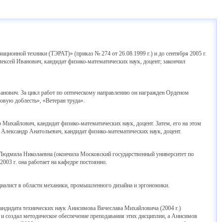
ционной техники (ТЭРАТ)» (приказ № 274 от 26.08.1999 г.) и до сентября 2005 г.
ксей Иванович, кандидат физико-математических наук, доцент; закончил
анович. За цикл работ по оптическому направлению он награжден Орденом
довую доблесть», «Ветеран труда».
ихайлович, кандидат физико-математических наук, доцент. Затем, его на этом
 Александр Анатольевич, кандидат физико-математических наук, доцент.
Людмила Николаевна (окончила Московский государственный университет по
003 г. она работает на кафедре постоянно.
иалист в области механики, промышленного дизайна и эргономики.
кандидата технических наук Анисимова Вячеслава Михайловича (2004 г.)
и создал методическое обеспечение преподавания этих дисциплин, а Анисимов