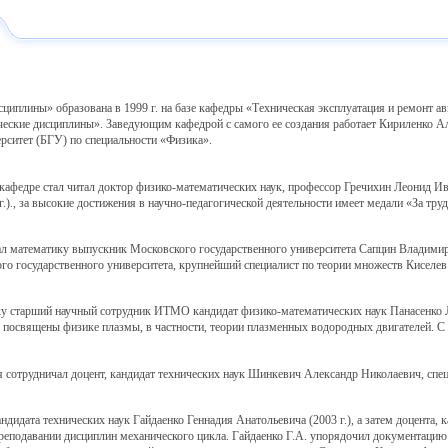
плины» образована в 1999 г. на базе кафедры «Техническая эксплуатация и ремонт авиа
ские дисциплины». Заведующим кафедрой с самого ее создания работает Кириленко Але
рситет (БГУ) по специальности «Физика».
афедре стал читал доктор физико-математических наук, профессор Гречихин Леонид Ив
.)., за высокие достижения в научно-педагогической деятельности имеет медали «За тру
 математику выпускник Московского государственного университета Сапцин Владимир М
го государственного университета, крупнейший специалист по теории множеств Киселев
ку старший научный сотрудник ИТМО кандидат физико-математических наук Панасенко 
 посвящены физике плазмы, в частности, теории плазменных водородных двигателей. С 2
сотрудничал доцент, кандидат технических наук Шинкевич Александр Николаевич, спец
дидата технических наук Гайдаенко Геннадия Анатольевича (2003 г.), а затем доцента, 
реподавании дисциплин механического цикла. Гайдаенко Г.А. упорядочил документацию 