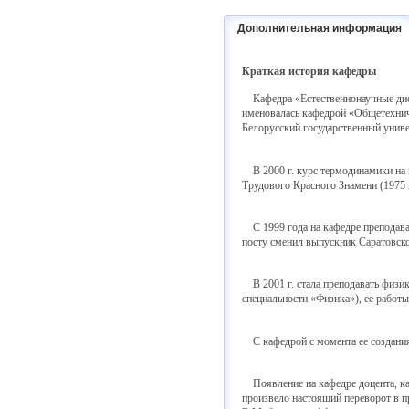
Дополнительная информация
Краткая история кафедры
Кафедра «Естественнонаучные дисци
именовалась кафедрой «Общетехниче
Белорусский государственный униве
В 2000 г. курс термодинамики на к
Трудового Красного Знамени (1975 г
С 1999 года на кафедре преподавал
посту сменил выпускник Саратовско
В 2001 г. стала преподавать физи
специальности «Физика»), ее работы
С кафедрой с момента ее создания 
Появление на кафедре доцента, кан
произвело настоящий переворот в п