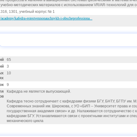
ие процессов и явлений в авиационных системах физическими и математиче
 учебно-методических материалов с использованием VR/AR-технологий для о
316, 1301, учебный корпус № 1
by/academy/kafedra-estestvennonauchnykh-i-obscheprofessiona...
ий
65
ий
3
ых
10
ях
ок
9
ля
Кафедра не является выпускающей.
ов
Кафедра тесно сотрудничает с кафедрами физики БГУ, БНТУ, БГПУ им. М.
Современных знаний им. Широкова, с УО «БИП – Университет права и с
государственная академия связи» и др. Налаживается сотрудничество с
кафедрами БГУ. Устанавливаются связи с проектными институтами и сп
механического цикла