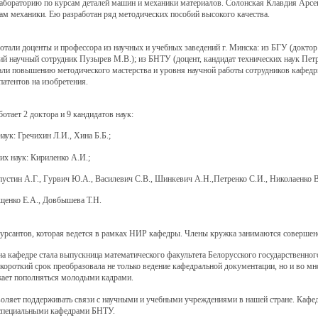
бораторию по курсам деталей машин и механики материалов. Солонская Клавдия Арсентье
ам механики. Ею разработан ряд методических пособий высокого качества.
али доценты и профессора из научных и учебных заведений г. Минска: из БГУ (доктор
ший научный сотрудник Пузырев М.В.); из БНТУ (доцент, кандидат технических наук Пет
вали повышению методического мастерства и уровня научной работы сотрудников кафедр
атентов на изобретения.
тает 2 доктора и 9 кандидатов наук:
к: Гречихин Л.И., Хина Б.Б.;
 наук: Кириленко А.И.;
стин А.Г., Гурвич Ю.А., Василевич С.В., Шинкевич А.Н.,Петренко С.И., Николаенко В
енко Е.А., Довбышева Т.Н.
рсантов, которая ведется в рамках НИР кафедры. Члены кружка занимаются совершенс
афедре стала выпускница математического факультета Белорусского государственного
короткий срок преобразовала не только ведение кафедральной документации, но и во мн
жает пополняться молодыми кадрами.
яет поддерживать связи с научными и учебными учреждениями в нашей стране. Кафед
 специальными кафедрами БНТУ.