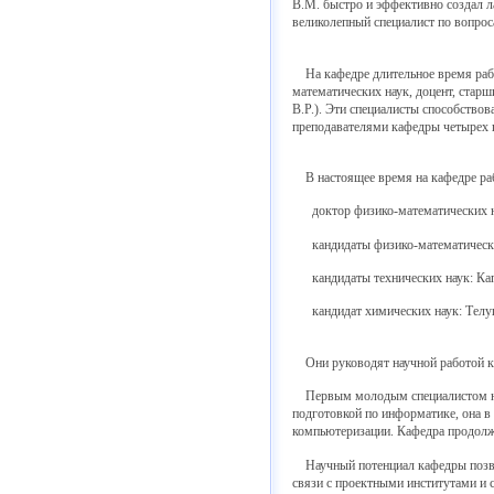
В.М. быстро и эффективно создал ла
великолепный специалист по вопрос
На кафедре длительное время работ
математических наук, доцент, стар
В.Р.). Эти специалисты способство
преподавателями кафедры четырех п
В настоящее время на кафедре рабо
доктор физико-математических нау
кандидаты физико-математических
кандидаты технических наук: Капу
кандидат химических наук: Телущ
Они руководят научной работой ку
Первым молодым специалистом на к
подготовкой по информатике, она в 
компьютеризации. Кафедра продол
Научный потенциал кафедры позвол
связи с проектными институтами и