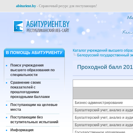
abiturient.by
- Справочный ресурс для поступающих!
Каталог учреждений высшего обра
В ПОМОЩЬ АБИТУРИЕНТУ
Белорусский государственный э
Поиск учреждения
Проходной балл 201
высшего образования по
специальности
Сравнение своих
показателей с
прошлогодними
проходными баллами
Бизнес-администрирование
Поступающим на целевые
места
Бухгалтерский учет, анализ и ауди
Поступающим без
Бухгалтерский учет, анализ и ауд
вступительных испытаний
Бухгалтерский учет, анализ и ауд
Информация
Государственное управление