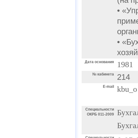
(на п
• «Уп
прим
орган
• «Бу
хозяй
Дата основания
1981
№ кабинета
214
E-mail
kbu_o
Специальности
Бухга
ОКРБ 011-2009
Бухга
Специальности