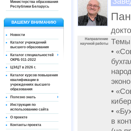
Заве
Министерства образования
Республики Беларусь
Пан
ВАШЕМУ ВНИМАНИЮ
докт
Новости
Направление
Темы
Каталог учреждений
научной работы
высшего образования
• «Со
Каталог специальностей
бухга
ОКРБ 011-2022
ЦЭ/ЦТ в 2026 г.
народ
Каталог курсов повышения
эконо
квалификации в
учреждениях высшего
образования
• «Со
Полезно знать
кибе
Инструкция по
• «Бу
использованию сайта
О проекте
в кон
Контакты проекта