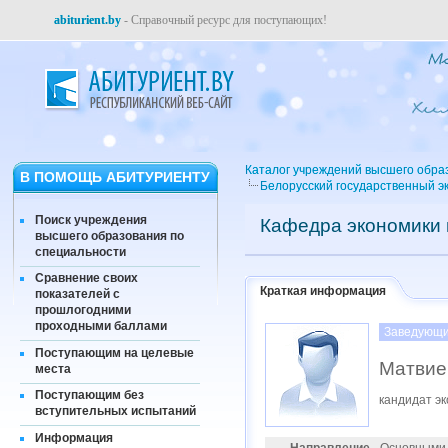
abiturient.by
- Справочный ресурс для поступающих!
Каталог учреждений высшего обра
В ПОМОЩЬ АБИТУРИЕНТУ
Белорусский государственный э
Поиск учреждения
Кафедра экономики 
высшего образования по
специальности
Сравнение своих
Краткая информация
показателей с
прошлогодними
проходными баллами
Заведующи
Поступающим на целевые
Матвие
места
Поступающим без
кандидат эк
вступительных испытаний
Информация