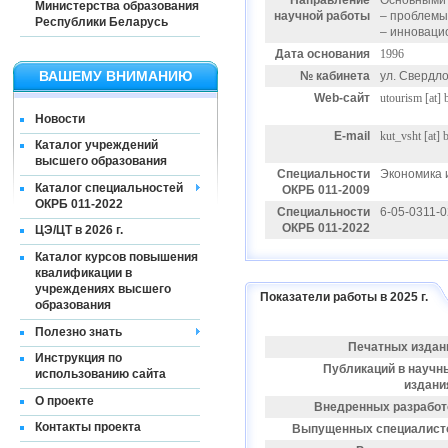
Направление
Основными 
Министерства образования
научной работы
– проблемы
Республики Беларусь
– инноваци
Дата основания
1996
ВАШЕМУ ВНИМАНИЮ
№ кабинета
ул. Свердлов
Web-сайт
utourism
[at]
Новости
E-mail
kut_vsht
[at]
b
Каталог учреждений
высшего образования
Специальности
Экономика 
Каталог специальностей
ОКРБ 011-2009
ОКРБ 011-2022
Специальности
6-05-0311-
ОКРБ 011-2022
ЦЭ/ЦТ в 2026 г.
Каталог курсов повышения
квалификации в
учреждениях высшего
Показатели работы в 2025 г.
образования
Полезно знать
Печатных издан
Инструкция по
Публикаций в научн
использованию сайта
издани
О проекте
Внедренных разработ
Контакты проекта
Выпущенных специалист