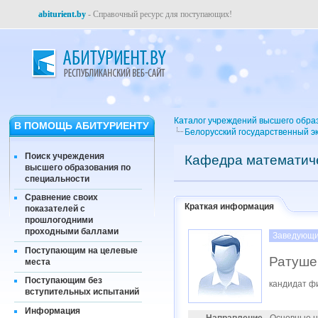
abiturient.by
- Справочный ресурс для поступающих!
Каталог учреждений высшего обра
В ПОМОЩЬ АБИТУРИЕНТУ
Белорусский государственный э
Поиск учреждения
Кафедра математиче
высшего образования по
специальности
Сравнение своих
Краткая информация
показателей с
прошлогодними
проходными баллами
Заведующи
Поступающим на целевые
Ратуше
места
Поступающим без
кандидат ф
вступительных испытаний
Информация