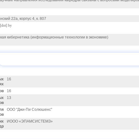
аучные направления исследований кафедры связаны с вопросами моделирова
нский 22а, корпус 4, к. 807
[dot] by
кая кибернетика (информационные технологии в экономике)
ых
16
ях
ов
16
ых
13
ов
ля
ООО "Джи-Пи Солюшенс"
ов
их
ИООО «ЭПАМСИСТЕМЗ»
др