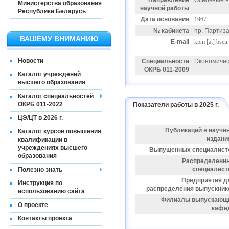
Направление
Основные н
Министерства образования
научной работы
Республики Беларусь
Дата основания
1967
№ кабинета
пр. Партиза
ВАШЕМУ ВНИМАНИЮ
E-mail
kpm
[at]
bseu 
Новости
Специальности
Экономичес
ОКРБ 011-2009
Каталог учреждений
высшего образования
Каталог специальностей
ОКРБ 011-2022
Показатели работы в 2025 г.
ЦЭ/ЦТ в 2026 г.
Публикаций в научн
Каталог курсов повышения
издани
квалификации в
учреждениях высшего
Выпущенных специалист
образования
Распределенн
специалист
Полезно знать
Предприятия д
Инструкция по
распределения выпускник
использованию сайта
Филиалы выпускающ
О проекте
кафе
Контакты проекта