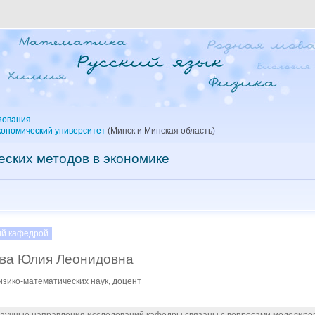
зования
кономический университет
(Минск и Минская область)
ских методов в экономике
й кафедрой
ва Юлия Леонидовна
изико-математических наук, доцент