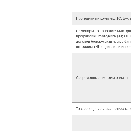
Программный комплекс 1С: Бухга
Семинары по направлениям: фин
профайлинг; коммуникации; за
деловой белорусский язык в бан
интеллект (ИИ): двигатели инно
Современные системы оплаты т
Товароведение и экспертиза кач