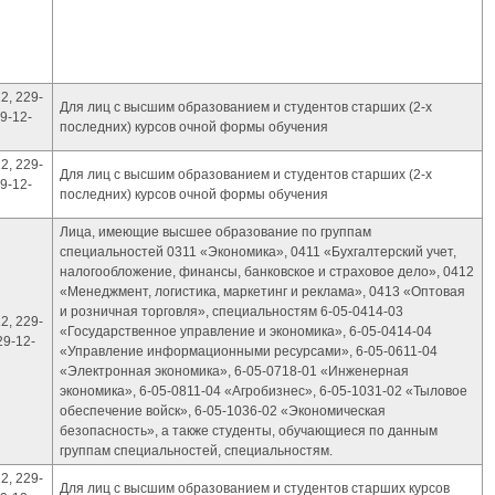
2, 229-
Для лиц с высшим образованием и студентов старших (2-х
9-12-
последних) курсов очной формы обучения
2, 229-
Для лиц с высшим образованием и студентов старших (2-х
9-12-
последних) курсов очной формы обучения
Лица, имеющие высшее образование по группам
специальностей 0311 «Экономика», 0411 «Бухгалтерский учет,
налогообложение, финансы, банковское и страховое дело», 0412
«Менеджмент, логистика, маркетинг и реклама», 0413 «Оптовая
и розничная торговля», специальностям 6-05-0414-03
2, 229-
«Государственное управление и экономика», 6-05-0414-04
29-12-
«Управление информационными ресурсами», 6-05-0611-04
«Электронная экономика», 6-05-0718-01 «Инженерная
экономика», 6-05-0811-04 «Агробизнес», 6-05-1031-02 «Тыловое
обеспечение войск», 6-05-1036-02 «Экономическая
безопасность», а также студенты, обучающиеся по данным
группам специальностей, специальностям.
2, 229-
Для лиц с высшим образованием и студентов старших курсов