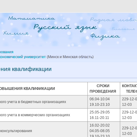
зования
кономический университет
(Минск и Минская область)
ения квалификации
СРОКИ
КОНТА
ПОВЫШЕНИЯ КВАЛИФИКАЦИИ
ПРОВЕДЕНИЯ
ТЕЛЕ
06.04-10.04
229-12-0
кого учета в бюджетных организациях
19.10-23.10
12-03
25.05-29.05
229-12-0
ого учета в коммерческих организациях
16.11-20.11
12-03
16.02-20.02
229-12-0
 консультирования
04.05-08.05
12-03
19.10-23.10