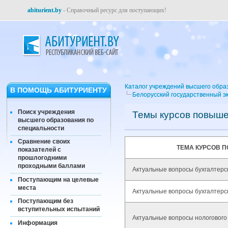
abiturient.by
- Справочный ресурс для поступающих!
Каталог учреждений высшего обра
В ПОМОЩЬ АБИТУРИЕНТУ
Белорусский государственный э
Поиск учреждения
Темы курсов повыш
высшего образования по
специальности
Сравнение своих
ТЕМА КУРСОВ 
показателей с
прошлогодними
проходными баллами
Актуальные вопросы бухгалтерс
Поступающим на целевые
места
Актуальные вопросы бухгалтерск
Поступающим без
вступительных испытаний
Актуальные вопросы нологового
Информация