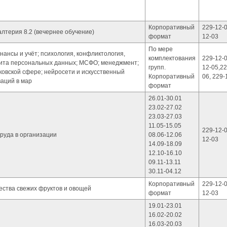
Корпоративный
229-12-0
лтерия 8.2 (вечернее обучение)
формат
12-03
По мере
ансы и учёт; психология, конфликтология,
комплектования
229-12-0
щита персональных данных; МСФО; менеджмент;
групп.
12-05,22
ковской сфере; нейросети и искусственный
Корпоративный
06, 229-
ваций в мар
формат
26.01-30.01
23.02-27.02
23.03-27.03
11.05-15.05
229-12-0
руда в организации
08.06-12.06
12-03
14.09-18.09
12.10-16.10
09.11-13.11
30.11-04.12
Корпоративный
229-12-0
ества свежих фруктов и овощей
формат
12-03
19.01-23.01
16.02-20.02
16.03-20.03