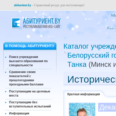
abiturient.by
- Справочный ресурс для поступающих!
Каталог учрежд
В ПОМОЩЬ АБИТУРИЕНТУ
Белорусский г
Поиск учреждения
высшего образования по
Танка
(Минск и
специальности
Сравнение своих
Историчес
показателей с
прошлогодними
проходными баллами
Поступающим на целевые
Краткая информация
места
Поступающим без
Дека
вступительных испытаний
Информация