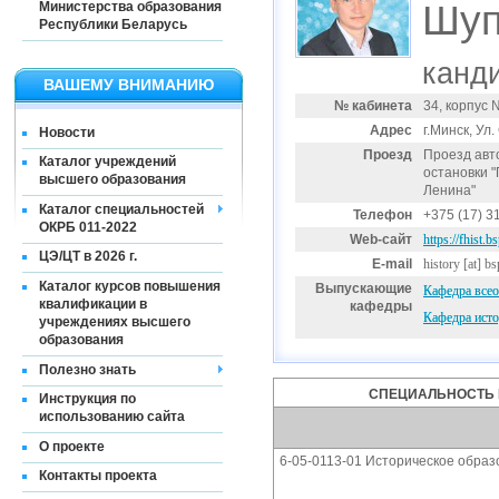
Шуп
Министерства образования
Республики Беларусь
канди
ВАШЕМУ ВНИМАНИЮ
№ кабинета
34, корпус 
Адрес
г.Минск, Ул
Новости
Проезд
Проезд авт
Каталог учреждений
остановки 
высшего образования
Ленина"
Каталог специальностей
Телефон
+375 (17) 3
ОКРБ 011-2022
Web-сайт
https://fhist.b
ЦЭ/ЦТ в 2026 г.
E-mail
history
[at]
bs
Каталог курсов повышения
Выпускающие
Кафедра всео
квалификации в
кафедры
Кафедра исто
учреждениях высшего
образования
Полезно знать
СПЕЦИАЛЬНОСТЬ 
Инструкция по
использованию сайта
О проекте
6-05-0113-01 Историческое образ
Контакты проекта