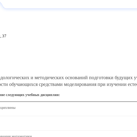
, 37
тодологических и методических оснований подготовки будущих 
сти обучающихся средствами моделирования при изучении ест
ание следующих учебных дисциплин:
сциплины
вания математики