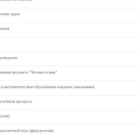
ению задач
нания
раеведение
вания предмета "Человек и мир"
и в математическом образовании младших школьников
учебном процессе
атив)
шахматной игре (факультатив)