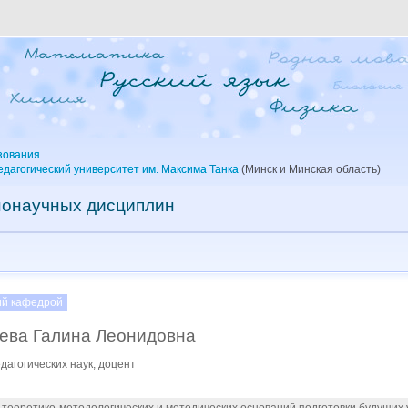
зования
дагогический университет им. Максима Танка
(Минск и Минская область)
нонаучных дисциплин
й кафедрой
ева Галина Леонидовна
дагогических наук, доцент