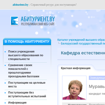
abiturient.by
- Справочный ресурс для поступающих!
Каталог учреждений высшего обра
В ПОМОЩЬ АБИТУРИЕНТУ
Белорусский государственный пе
Поиск учреждения
Кафедра естествен
высшего образования по
специальности
Сравнение своих
Краткая информация
показателей с
прошлогодними
проходными баллами
Заведующи
Поступающим на целевые
Муравь
места
Поступающим без
кандидат пе
вступительных испытаний
Информация