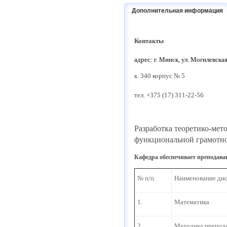
Дополнительная информация
Контакты
адрес: г. Минск, ул. Могилевская
к. 340 корпус № 5
тел. +375 (17) 311-22-56
Разработка теоретико-ме
функциональной грамотно
Кафедра обеспечивает преподав
№ п/п
Наименование ди
1.
Математика
2.
Методика препода