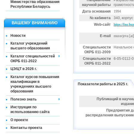
Направление
Разработка
Министерства образования
научной работы
грамотност
Республики Беларусь
Дата основания
1994
№ кабинета
340, корпус
ВАШЕМУ ВНИМАНИЮ
Web-сайт
https://fno.b
Новости
E-mail
muravjeva
[at
Каталог учреждений
Специальности
Начальное 
высшего образования
ОКРБ 011-2009
Каталог специальностей
Специальности
6-05-0112-
ОКРБ 011-2022
ОКРБ 011-2022
ЦЭ/ЦТ в 2026 г.
Каталог курсов повышения
квалификации в
Показатели работы в 2025 г.
учреждениях высшего
образования
Публикаций в научн
Полезно знать
издани
Инструкция по
Предприятия д
использованию сайта
распределения выпускник
О проекте
Контакты проекта