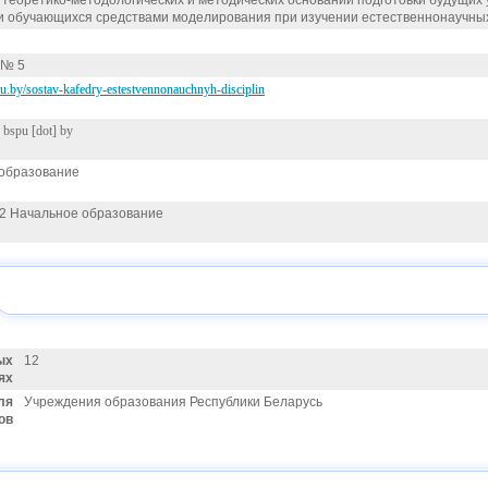
 теоретико-методологических и методических оснований подготовки будущих
и обучающихся средствами моделирования при изучении естественнонаучны
 № 5
spu.by/sostav-kafedry-estestvennonauchnyh-disciplin
]
bspu [dot] by
образование
02 Начальное образование
ых
12
ях
ля
Учреждения образования Республики Беларусь
ов