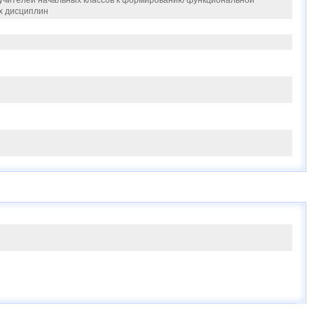
 учителей начальных классов к формированию функциональной
х дисциплин