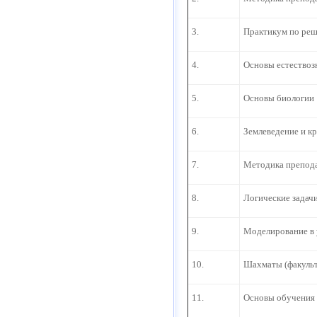
3.
Практикум по реш
4.
Основы естествоз
5.
Основы биологии
6.
Землеведение и к
7.
Методика препода
8.
Логические задач
9.
Моделирование в 
10.
Шахматы (факульт
11.
Основы обучения 