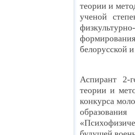
теории и мет
ученой степе
физкультурно
формировани
белорусской и
Аспирант 2-
теории и мет
конкурса моло
образовани
«Психофизич
будущей воен