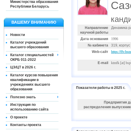
Саз
Министерства образования
Республики Беларусь
канди
ВАШЕМУ ВНИМАНИЮ
Направление
Динамика р
научной работы
Новости
Дата основания
1996
Каталог учреждений
№ кабинета
319, корпус
высшего образования
Web-сайт
https://ffv.bs
Каталог специальностей
ОКРБ 011-2022
E-mail
ktmfk
[at]
bsp
ЦЭ/ЦТ в 2026 г.
Каталог курсов повышения
квалификации в
учреждениях высшего
Показатели работы в 2025 г.
образования
Полезно знать
Предприятия д
Инструкция по
распределения выпускник
использованию сайта
О проекте
Контакты проекта