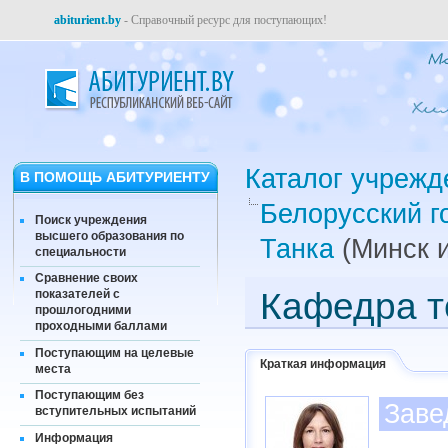
abiturient.by
- Справочный ресурс для поступающих!
Каталог учрежд
В ПОМОЩЬ АБИТУРИЕНТУ
Белорусский г
Поиск учреждения
высшего образования по
Танка
(Минск и
специальности
Сравнение своих
Кафедра т
показателей с
прошлогодними
проходными баллами
Поступающим на целевые
Краткая информация
места
Поступающим без
Заве
вступительных испытаний
Информация