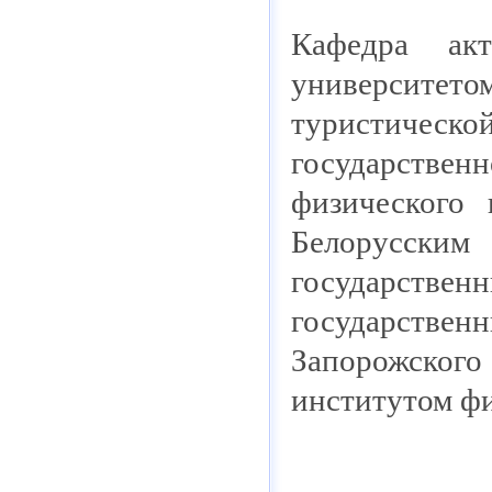
Кафедра акт
университе
туристическ
государстве
физического 
Белорусским
государстве
государствен
Запорожского
институтом фи