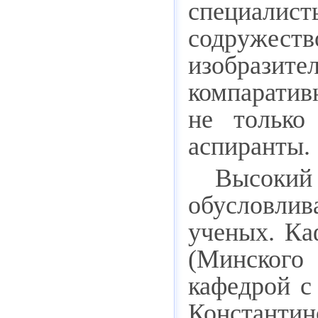
специалис
содружеств
изобрази
компарати
не только
аспиранты.
Высоки
обусловли
ученых. Ка
(Минского
кафедрой с
Константин