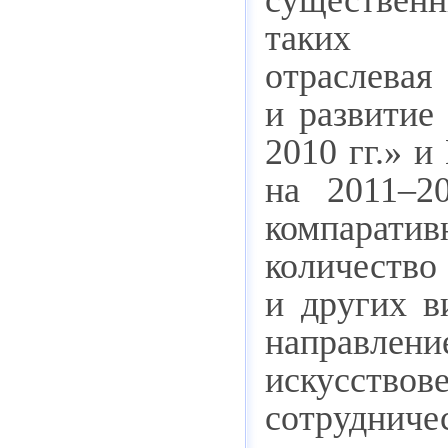
таки
отраслев
и развитие
2010 гг.» 
на 2011–2
компаратив
количеств
и других в
направлени
искусствов
сотрудниче