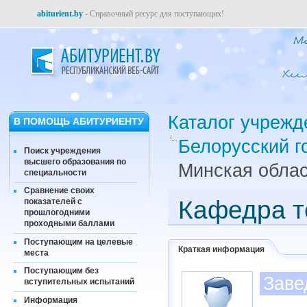
abiturient.by
- Справочный ресурс для поступающих!
Каталог учрежд
В ПОМОЩЬ АБИТУРИЕНТУ
Белорусский г
Поиск учреждения
высшего образования по
Минская облас
специальности
Сравнение своих
Кафедра т
показателей с
прошлогодними
проходными баллами
Поступающим на целевые
Краткая информация
места
Поступающим без
Заве
вступительных испытаний
Информация