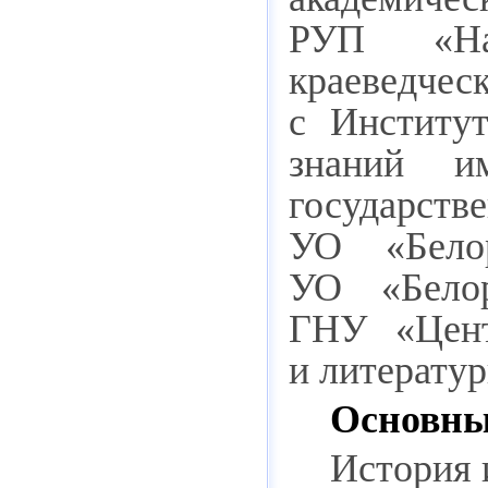
РУП «Нац
краеведче
с Институ
знаний и
государс
УО «Белор
УО «Белор
ГНУ «Цент
и литерату
Основны
История 