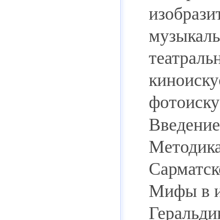
изобрази
музыкаль
театраль
киноиску
фотоиску
Введение
Методика
Сарматск
Мифы в и
Геральди