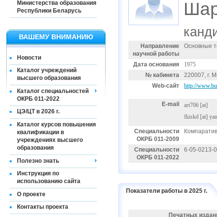
Шар
Министерства образования
Республики Беларусь
канд
ВАШЕМУ ВНИМАНИЮ
Направление
Основные т
научной работы
Новости
Дата основания
1975
Каталог учреждений
№ кабинета
220007, г. М
высшего образования
Web-сайт
http://www.b
Каталог специальностей
ОКРБ 011-2022
E-mail
art706
[at]
ЦЭ/ЦТ в 2026 г.
fkiskd
[at]
yan
Каталог курсов повышения
Специальности
Компаратив
квалификации в
ОКРБ 011-2009
учреждениях высшего
образования
Специальности
6-05-0213-
ОКРБ 011-2022
Полезно знать
Инструкция по
использованию сайта
Показатели работы в 2025 г.
О проекте
Контакты проекта
Печатных издан