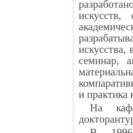
разработа
искусств,
академиче
разрабаты
искусства, 
семинар, а
материаль
комп
и практика
На кафе
докторанту
В 1996