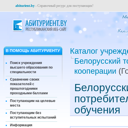
abiturient.by
- Справочный ресурс для поступающих!
Каталог учрежд
В ПОМОЩЬ АБИТУРИЕНТУ
Белорусский т
Поиск учреждения
высшего образования по
кооперации
(Г
специальности
Сравнение своих
Белорусск
показателей с
прошлогодними
проходными баллами
потребите
Поступающим на целевые
места
обучения
Поступающим без
вступительных испытаний
Информация