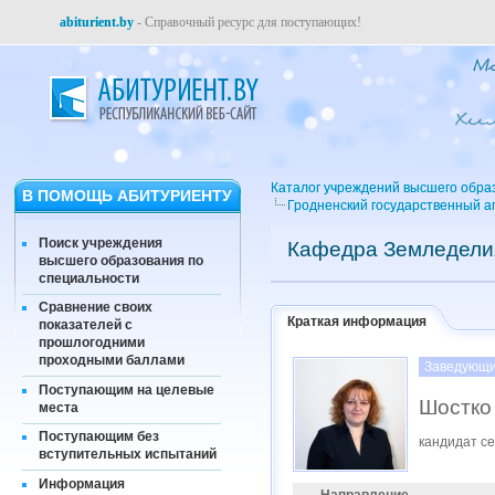
abiturient.by
- Справочный ресурс для поступающих!
Каталог учреждений высшего обра
В ПОМОЩЬ АБИТУРИЕНТУ
Гродненский государственный а
Поиск учреждения
Кафедра Земледелия
высшего образования по
специальности
Сравнение своих
Краткая информация
показателей с
прошлогодними
проходными баллами
Заведующи
Поступающим на целевые
Шостко
места
Поступающим без
кандидат се
вступительных испытаний
Информация