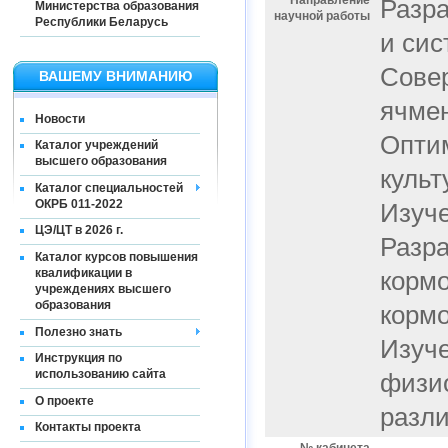
Направление
Разра
Министерства образования
научной работы
Республики Беларусь
и сис
Совер
ВАШЕМУ ВНИМАНИЮ
ячмен
Новости
Опти
Каталог учреждений
высшего образования
культ
Каталог специальностей
ОКРБ 011-2022
Изуче
ЦЭ/ЦТ в 2026 г.
Разра
Каталог курсов повышения
квалификации в
кормо
учреждениях высшего
образования
кормо
Полезно знать
Изуч
Инструкция по
использованию сайта
физио
О проекте
разли
Контакты проекта