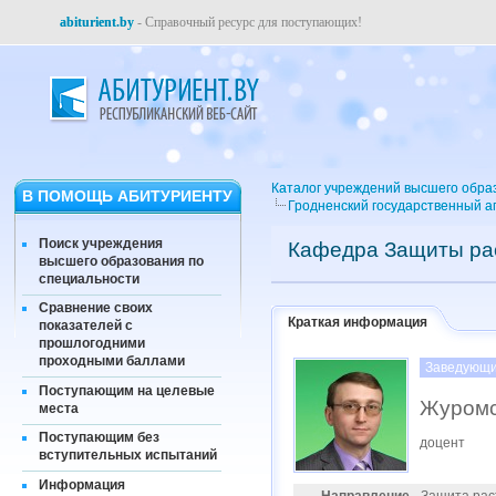
abiturient.by
- Справочный ресурс для поступающих!
Каталог учреждений высшего обра
В ПОМОЩЬ АБИТУРИЕНТУ
Гродненский государственный а
Поиск учреждения
Кафедра Защиты ра
высшего образования по
специальности
Сравнение своих
Краткая информация
показателей с
прошлогодними
проходными баллами
Заведующи
Поступающим на целевые
Журомс
места
Поступающим без
доцент
вступительных испытаний
Информация