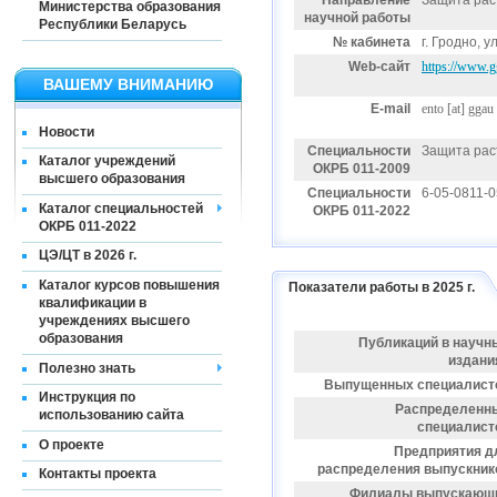
Направление
Защита рас
Министерства образования
научной работы
Республики Беларусь
№ кабинета
г. Гродно, у
Web-сайт
https://www.gg
ВАШЕМУ ВНИМАНИЮ
E-mail
ento
[at]
ggau 
Новости
Специальности
Защита рас
Каталог учреждений
ОКРБ 011-2009
высшего образования
Специальности
6-05-0811-0
Каталог специальностей
ОКРБ 011-2022
ОКРБ 011-2022
ЦЭ/ЦТ в 2026 г.
Каталог курсов повышения
Показатели работы в 2025 г.
квалификации в
учреждениях высшего
образования
Публикаций в научн
издани
Полезно знать
Выпущенных специалист
Инструкция по
Распределенн
использованию сайта
специалист
О проекте
Предприятия д
распределения выпускник
Контакты проекта
Филиалы выпускающ