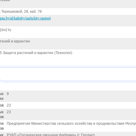
тений
л.Терешковой, 28, каб. 76
au.by/af/kafedry/zashchity-rastenij
[dot] by
тений и карантин
5 Защита растений и карантин (Технолог)
ых
9
ях
ов
23
ых
23
ов
ля
Предприятия Министерства сельского хозяйства и продовольствия Респу
ов
их
РУАП «Гродненская овощная фабрика» (г. Гродно)