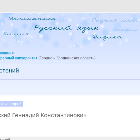
зования
грарный университет
(Гродно и Гродненская область)
стений
й кафедрой
кий Геннадий Константинович