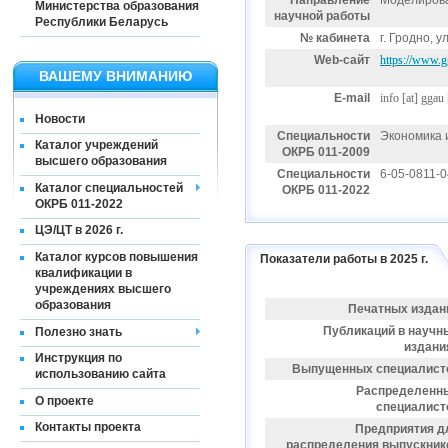
Направление
Моделирова
Министерства образования
научной работы
Республики Беларусь
№ кабинета
г. Гродно, у
Web-сайт
https://www.g
ВАШЕМУ ВНИМАНИЮ
E-mail
info
[at]
ggau 
Новости
Специальности
Экономика 
Каталог учреждений
ОКРБ 011-2009
высшего образования
Специальности
6-05-0811-0
Каталог специальностей
ОКРБ 011-2022
ОКРБ 011-2022
ЦЭ/ЦТ в 2026 г.
Каталог курсов повышения
Показатели работы в 2025 г.
квалификации в
учреждениях высшего
образования
Печатных издан
Публикаций в научн
Полезно знать
издани
Инструкция по
Выпущенных специалист
использованию сайта
Распределенн
О проекте
специалист
Контакты проекта
Предприятия д
распределения выпускник