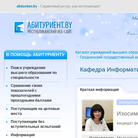
abiturient.by
- Справочный ресурс для поступающих!
Каталог учреждений высшего обра
В ПОМОЩЬ АБИТУРИЕНТУ
Гродненский государственный а
Поиск учреждения
Кафедра Информати
высшего образования по
специальности
Сравнение своих
Краткая информация
показателей с
прошлогодними
проходными баллами
Заведующи
Поступающим на целевые
Изосим
места
Поступающим без
кандидат ф
вступительных испытаний
Информация