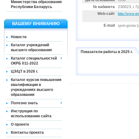
Дата основания
1958
Министерства образования
Республики Беларусь
№ кабинета
230023, г. Г
Web-сайт
http://www.grs
ВАШЕМУ ВНИМАНИЮ
E-mail
sport-grsmu
[
Новости
Каталог учреждений
высшего образования
Показатели работы в 2025 г.
Каталог специальностей
ОКРБ 011-2022
ЦЭ/ЦТ в 2026 г.
Каталог курсов повышения
квалификации в
учреждениях высшего
образования
Полезно знать
Инструкция по
использованию сайта
О проекте
Контакты проекта