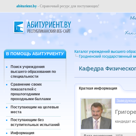
abiturient.by
- Справочный ресурс для поступающих!
Каталог учреждений высшего обра
В ПОМОЩЬ АБИТУРИЕНТУ
Гродненский государственный м
Поиск учреждения
Кафедра Физическог
высшего образования по
специальности
Сравнение своих
Краткая информация
показателей с
прошлогодними
проходными баллами
Заведующи
Поступающим на целевые
Григор
места
Поступающим без
кандидат ис
вступительных испытаний
Информация