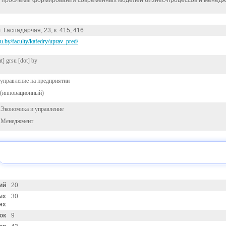
 проблемы формирования современных моделей бизнес-процессов и менедж
л. Гаспадарчая, 23, к. 415, 416
su.by/faculty/kafedry/uprav_pred/
at]
grsu [dot] by
управление на предприятии
(инновационный)
 Экономика и управление
1 Менеджмент
ий
20
ых
30
ях
ок
9