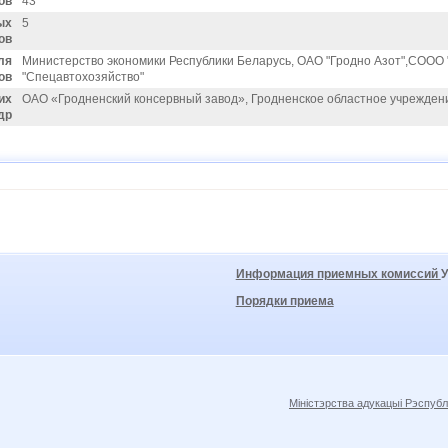
ов
43
ых
5
ов
ля
Министерство экономики Республики Беларусь, ОАО "Гродно Азот",СООО 
ов
"Спецавтохозяйство"
их
ОАО «Гродненский консервный завод», Гродненское областное учрежде
др
Информация приемных комиссий
Порядки приема
Міністэрства адукацыі Рэспубл