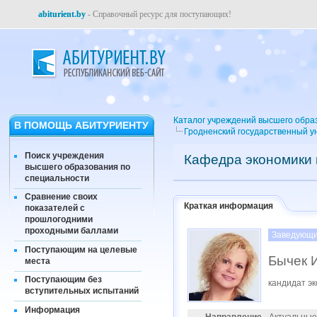
abiturient.by
- Справочный ресурс для поступающих!
Каталог учреждений высшего обра
В ПОМОЩЬ АБИТУРИЕНТУ
Гродненский государственный у
Поиск учреждения
Кафедра экономики 
высшего образования по
специальности
Сравнение своих
Краткая информация
показателей с
прошлогодними
проходными баллами
Заведующи
Поступающим на целевые
Бычек 
места
Поступающим без
кандидат эк
вступительных испытаний
Информация