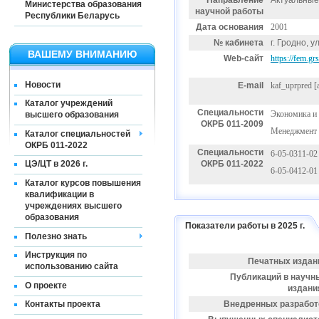
Направление
Актуальные
Министерства образования
научной работы
Республики Беларусь
Дата основания
2001
№ кабинета
г. Гродно, у
ВАШЕМУ ВНИМАНИЮ
Web-сайт
https://fem.gr
Новости
E-mail
kaf_uprpred
[
Каталог учреждений
Специальности
Экономика и 
высшего образования
ОКРБ 011-2009
Менеджмент 
Каталог специальностей
ОКРБ 011-2022
Специальности
6-05-0311-02
ОКРБ 011-2022
ЦЭ/ЦТ в 2026 г.
6-05-0412-0
Каталог курсов повышения
квалификации в
учреждениях высшего
образования
Показатели работы в 2025 г.
Полезно знать
Инструкция по
Печатных издан
использованию сайта
Публикаций в научн
О проекте
издани
Внедренных разработ
Контакты проекта