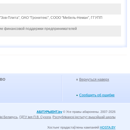
"Зов-Плита", ОАО "Гронитекс", СООО "Мебель-Неман", ГГУПП
ние финансовой поддержки предпринимателей
УВО
Вернуться наверх
Сообщить об ошибке
АБІТУРЫЕНТ.by
© Усе правы абаронены. 2007-2026
ікі Беларусь
,
ГДТУ імя П.В. Сухога
,
Рэспубліканскі інстытут вышэйшай школы
Хостынг прадастаўлены кампаніяй
HOSTA.BY