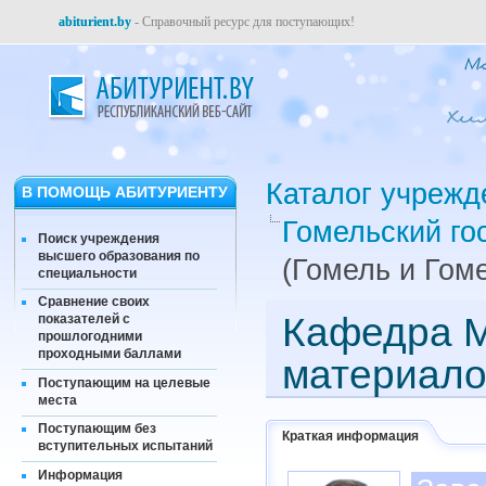
abiturient.by
- Справочный ресурс для поступающих!
Каталог учрежд
В ПОМОЩЬ АБИТУРИЕНТУ
Гомельский го
Поиск учреждения
высшего образования по
(Гомель и Гом
специальности
Сравнение своих
Кафедра М
показателей с
прошлогодними
проходными баллами
материал
Поступающим на целевые
места
Поступающим без
Краткая информация
вступительных испытаний
Информация