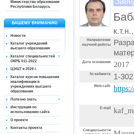
Заве
Министерства образования
Республики Беларусь
Баб
ВАШЕМУ ВНИМАНИЮ
к.т.н
Новости
Направление
Разра
Каталог учреждений
научной работы
высшего образования
мате
Каталог специальностей
ОКРБ 011-2022
Дата основания
2017
ЦЭ/ЦТ в 2026 г.
№ кабинета
1-302
Каталог курсов повышения
квалификации в
Web-сайт
https:
учреждениях высшего
образования
Полезно знать
Инструкция по
E-mail
kaf_m
использованию сайта
О проекте
Контакты проекта
Специальности
Машин