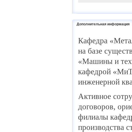
Дополнительная информация
Кафедра
«
Метал
на базе сущест
«
Машины и техн
кафедрой
«
МиТ
инженерной ква
Активное сотру
договоров, ори
филиалы кафедр
производства с