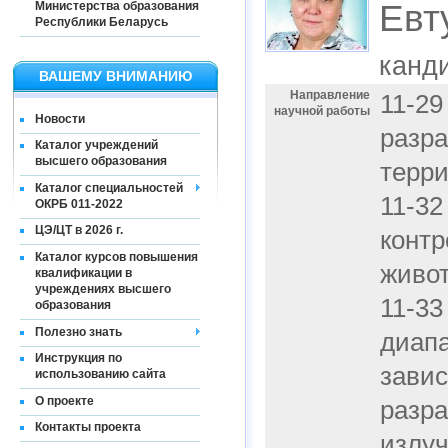
Евт
Министерства образования
Республики Беларусь
канд
ВАШЕМУ ВНИМАНИЮ
Направление
11-29
научной работы
Новости
разра
Каталог учреждений
высшего образования
терри
Каталог специальностей
11-32
ОКРБ 011-2022
ЦЭ/ЦТ в 2026 г.
контр
Каталог курсов повышения
живо
квалификации в
учреждениях высшего
11-3
образования
Полезно знать
диапа
Инструкция по
завис
использованию сайта
О проекте
разра
Контакты проекта
излуч