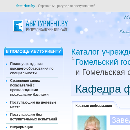
abiturient.by
- Справочный ресурс для поступающих!
Каталог учрежд
В ПОМОЩЬ АБИТУРИЕНТУ
Гомельский го
Поиск учреждения
высшего образования по
и Гомельская 
специальности
Сравнение своих
Кафедра ф
показателей с
прошлогодними
проходными баллами
Поступающим на целевые
Краткая информация
места
Поступающим без
Заве
вступительных испытаний
Информация