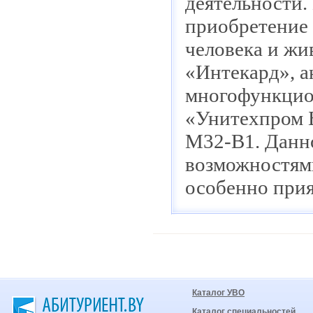
деятельности.
приобретение 
человека и жи
«Интекард», а
многофункцио
«Унитехпром Б
М32-В1. Данн
возможностями
особенно прия
Каталог УВО
Каталог специальностей