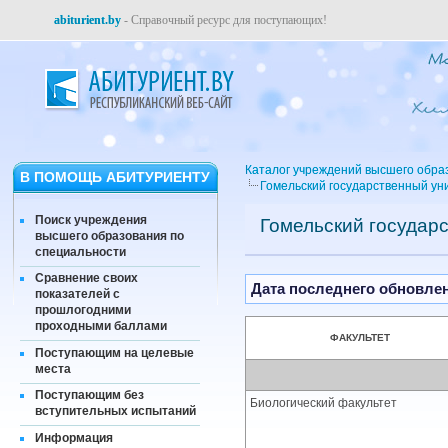
abiturient.by
- Справочный ресурс для поступающих!
Каталог учреждений высшего обра
В ПОМОЩЬ АБИТУРИЕНТУ
Гомельский государственный ун
Поиск учреждения
Гомельский государ
высшего образования по
специальности
Сравнение своих
Дата последнего обновлени
показателей с
прошлогодними
проходными баллами
ФАКУЛЬТЕТ
Поступающим на целевые
места
Поступающим без
Биологический факультет
вступительных испытаний
Информация