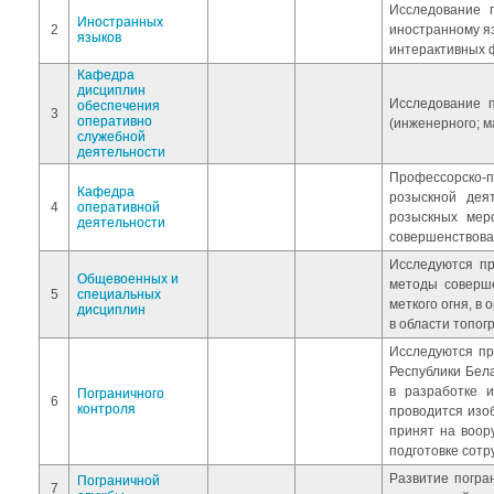
Исследование 
Иностранных
2
иностранному яз
языков
интерактивных ф
Кафедра
дисциплин
Исследование 
обеспечения
3
оперативно
(инженерного; м
служебной
деятельности
Профессорско-
Кафедра
розыскной дея
4
оперативной
розыскных мер
деятельности
совершенствова
Исследуются п
Общевоенных и
методы соверш
5
специальных
меткого огня, в
дисциплин
в области топо
Исследуются пр
Республики Бела
в разработке 
Пограничного
6
контроля
проводится изо
принят на воор
подготовке сотр
Развитие погра
Пограничной
7