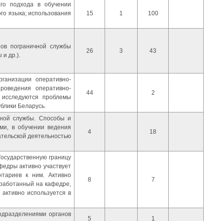
го подхода в обучении
ого языка; использования
15
1
100
нов пограничной службы
26
3
43
и др.).
ганизации оперативно-
роведения оперативно-
44
2
е исследуются проблемы
блики Беларусь.
чной службы. Способы и
ми, в обучении ведения
4
18
вательской деятельностью
Государственную границу
федры активно участвует
тариев к ним. Активно
8
7
зработанный на кафедре,
 активно используется в
подразделениями органов
5
1