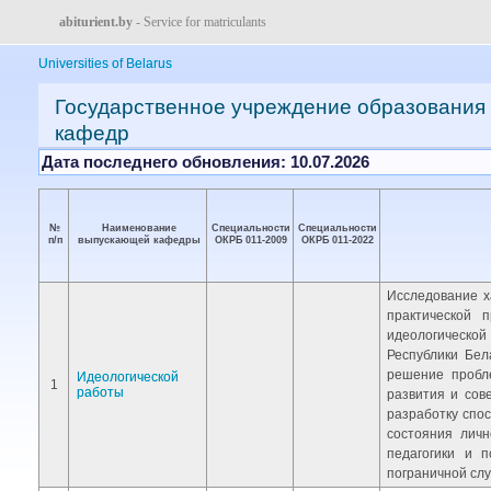
abiturient.by
- Service for matriculants
Universities of Belarus
Государственное учреждение образования 
кафедр
Дата последнего обновления: 10.07.2026
№
Наименование
Специальности
Специальности
п/п
выпускающей кафедры
ОКРБ 011-2009
ОКРБ 011-2022
Исследование х
практической 
идеологической
Республики Бел
решение пробле
Идеологической
1
работы
развития и сов
разработку спо
состояния личн
педагогики и 
пограничной слу