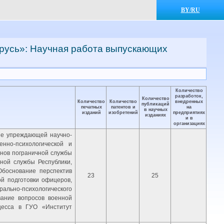
BY/RU
русь»: Научная работа выпускающих
Количество
разработок,
Количество
Количество
Количество
внедренных
публикаций
печатных
патентов и
на
в научных
изданий
изобретений
предприятиях
изданиях
и в
организациях
ие упреждающей научно-
енно-психологической и
анов пограничной службы
чной службы Республики,
Обоснование перспектив
23
25
ой подготовки офицеров,
рально-психологического
вание вопросов военной
оцесса в ГУО «Институт