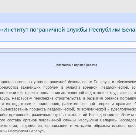
«Институт пограничной службы Республики Бела
Направление научной работы
арактера военных угроз пограничной безопасности Беларуси и обеспечен
проработки важнейших проблем в области военной, педагогической, во
 политики в интересах повышения должностной подготовки сотрудников орг
арусь. Разработку перспектив строительства и развития органов пограни
м их подготовки и применения, развитие военной теории и практики. 
ершенствование процесса педагогической, психологической и идеологическ
собов применения различных научных технологий. Исследование проблем мо
ого состава органов пограничной службы Республики Беларусь. Исследо
психологии, содержания, организации и методики образовательного пр
жбы Республики Беларусь.