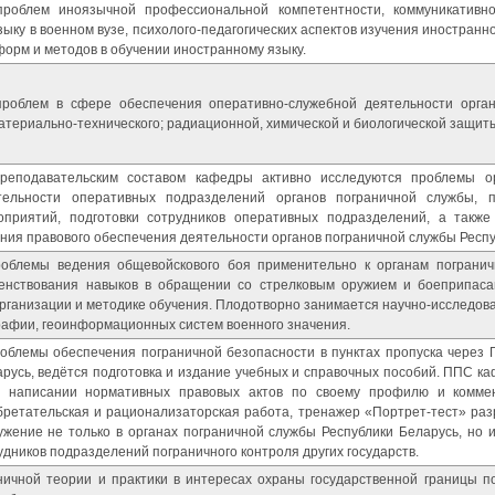
проблем иноязычной профессиональной компетентности, коммуникативно
ыку в военном вузе, психолого-педагогических аспектов изучения иностранн
орм и методов в обучении иностранному языку.
проблем в сфере обеспечения оперативно-служебной деятельности орга
атериально-технического; радиационной, химической и биологической защиты 
преподавательским составом кафедры активно исследуются проблемы ор
тельности оперативных подразделений органов пограничной службы, п
оприятий, подготовки сотрудников оперативных подразделений, а такж
ния правового обеспечения деятельности органов пограничной службы Респу
роблемы ведения общевойскового боя применительно к органам пограни
енствования навыков в обращении со стрелковым оружием и боеприпаса
 организации и методике обучения. Плодотворно занимается научно-исследо
графии, геоинформационных систем военного значения.
облемы обеспечения пограничной безопасности в пунктах пропуска через 
русь, ведётся подготовка и издание учебных и справочных пособий. ППС ка
и написании нормативных правовых актов по своему профилю и коммен
бретательская и рационализаторская работа, тренажер «Портрет-тест» ра
ужение не только в органах пограничной службы Республики Беларусь, но и
удников подразделений пограничного контроля других государств.
ничной теории и практики в интересах охраны государственной границы 