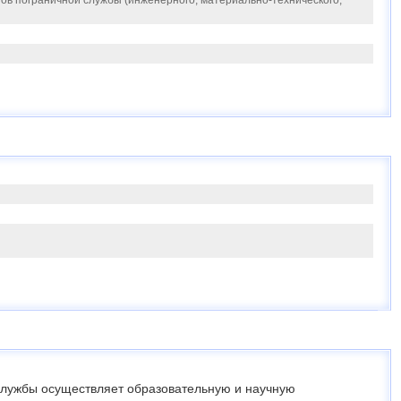
в пограничной службы (инженерного; материально-технического;
службы осуществляет образовательную и научную