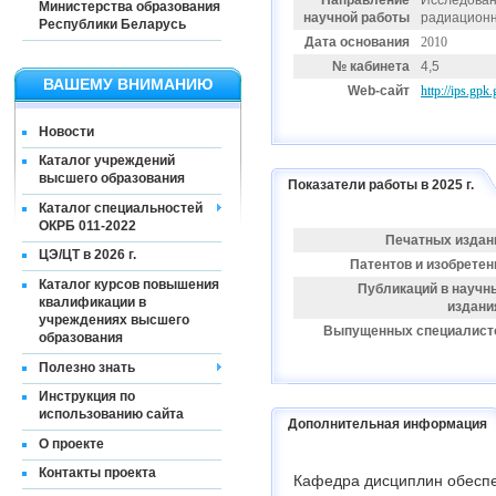
Направление
Исследован
Министерства образования
научной работы
радиационно
Республики Беларусь
Дата основания
2010
№ кабинета
4,5
ВАШЕМУ ВНИМАНИЮ
Web-сайт
http://ips.gpk
Новости
Каталог учреждений
высшего образования
Показатели работы в 2025 г.
Каталог специальностей
ОКРБ 011-2022
Печатных издан
ЦЭ/ЦТ в 2026 г.
Патентов и изобретен
Каталог курсов повышения
Публикаций в научн
квалификации в
издани
учреждениях высшего
Выпущенных специалист
образования
Полезно знать
Инструкция по
использованию сайта
Дополнительная информация
О проекте
Контакты проекта
Кафедра дисциплин обеспе