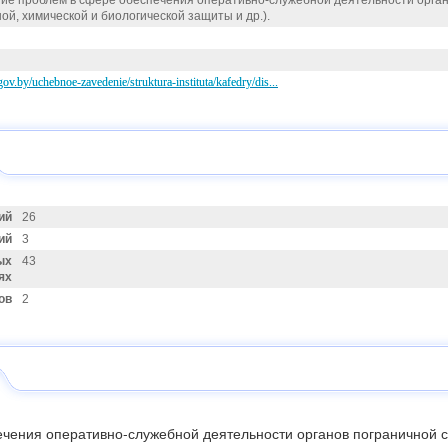
ие проблем в сфере обеспечения оперативно-служебной деятельности органо
й, химической и биологической защиты и др.).
.gov.by/uchebnoe-zavedenie/struktura-instituta/kafedry/dis...
ий
26
ий
3
ых
43
ях
ов
2
чения оперативно-служебной деятельности органов пограничной 