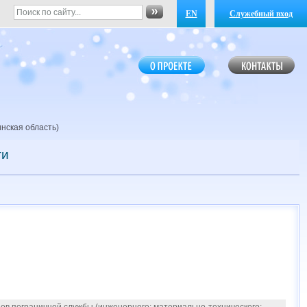
EN
Служебный вход
нская область)
ти