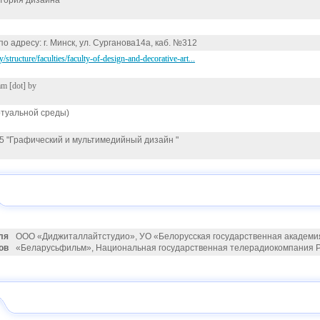
стория дизайна
о адресу: г. Минск, ул. Сурганова14а, каб. №312
y/structure/faculties/faculty-of-design-and-decorative-art...
m [dot] by
ртуальной среды)
05 "Графический и мультимедийный дизайн "
ля
ООО «Диджиталлайтстудио», УО «Белорусская государственная академия
ов
«Беларусьфильм», Национальная государственная телерадиокомпания Ре