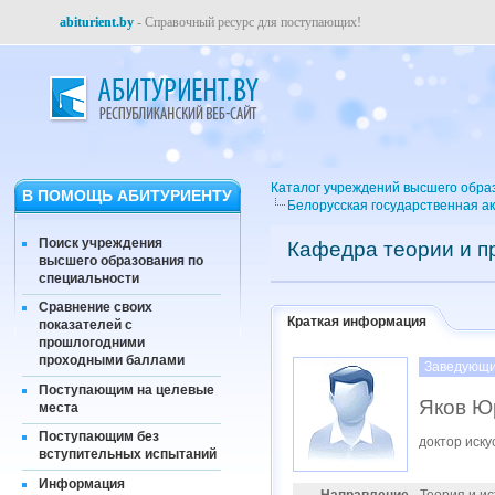
abiturient.by
- Справочный ресурс для поступающих!
Каталог учреждений высшего обра
В ПОМОЩЬ АБИТУРИЕНТУ
Белорусская государственная ак
Поиск учреждения
Кафедра теории и п
высшего образования по
специальности
Сравнение своих
Краткая информация
показателей с
прошлогодними
проходными баллами
Заведующи
Поступающим на целевые
Яков Ю
места
Поступающим без
доктор иску
вступительных испытаний
Информация