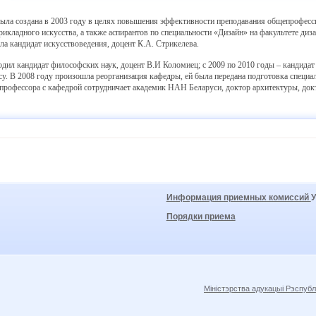
была создана в 2003 году в целях повышения эффективности преподавания общепрофесси
рикладного искусства, а также аспирантов по специальности «Дизайн» на факультете ди
ла кандидат искусствоведения, доцент К.А. Стрикелева.
одил кандидат философских наук, доцент В.И Коломиец; с 2009 по 2010 годы – кандидат
су. В 2008 году произошла реорганизация кафедры, ей была передана подготовка специа
 профессора с кафедрой сотрудничает академик НАН Беларуси, доктор архитектуры, докт
Информация приемных комиссий
Порядки приема
Міністэрства адукацыі Рэспубл