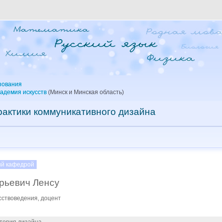
зования
адемия искусств
(Минск и Минская область)
рактики коммуникативного дизайна
й кафедрой
рьевич Ленсу
сствоведения, доцент