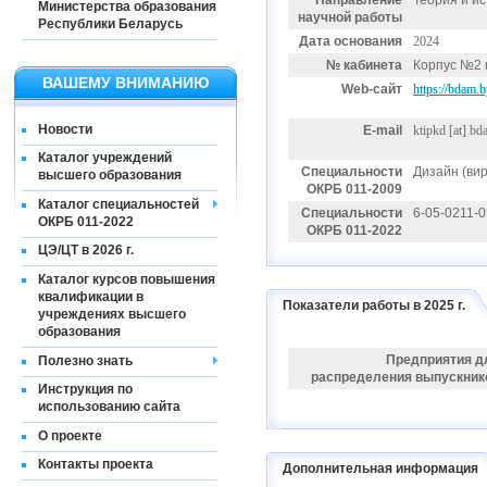
Направление
Теория и и
Министерства образования
научной работы
Республики Беларусь
Дата основания
2024
№ кабинета
Корпус №2 п
ВАШЕМУ ВНИМАНИЮ
Web-сайт
https://bdam.b
Новости
E-mail
ktipkd
[at]
bda
Каталог учреждений
Специальности
Дизайн (ви
высшего образования
ОКРБ 011-2009
Каталог специальностей
Специальности
6-05-0211-
ОКРБ 011-2022
ОКРБ 011-2022
ЦЭ/ЦТ в 2026 г.
Каталог курсов повышения
квалификации в
Показатели работы в 2025 г.
учреждениях высшего
образования
Предприятия д
Полезно знать
распределения выпускник
Инструкция по
использованию сайта
О проекте
Контакты проекта
Дополнительная информация