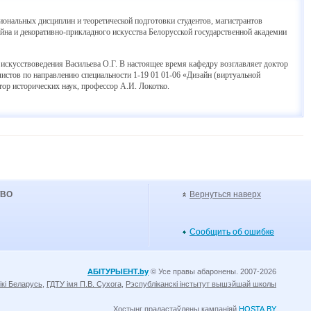
ональных дисциплин и теоретической подготовки студентов, магистрантов
зайна и декоративно-прикладного искусства Белорусской государственной академии
 искусствоведения Васильева О.Г. В настоящее время кафедру возглавляет доктор
листов по направлению специальности 1-19 01 01-06 «Дизайн (виртуальной
ор исторических наук, профессор А.И. Локотко.
УВО
Вернуться наверх
Сообщить об ошибке
АБІТУРЫЕНТ.by
© Усе правы абаронены. 2007-2026
ікі Беларусь
,
ГДТУ імя П.В. Сухога
,
Рэспубліканскі інстытут вышэйшай школы
Хостынг прадастаўлены кампаніяй
HOSTA.BY