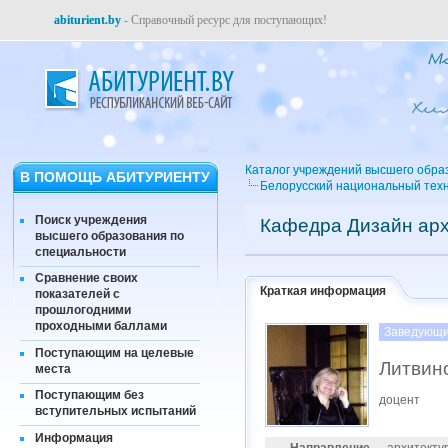
abiturient.by
- Справочный ресурс для поступающих!
Каталог учреждений высшего обра
В ПОМОЩЬ АБИТУРИЕНТУ
Белорусский национальный техн
Поиск учреждения
Кафедра Дизайн арх
высшего образования по
специальности
Сравнение своих
Краткая информация
показателей с
прошлогодними
проходными баллами
Заведующи
Поступающим на целевые
Литвин
места
Поступающим без
доцент
вступительных испытаний
Информация