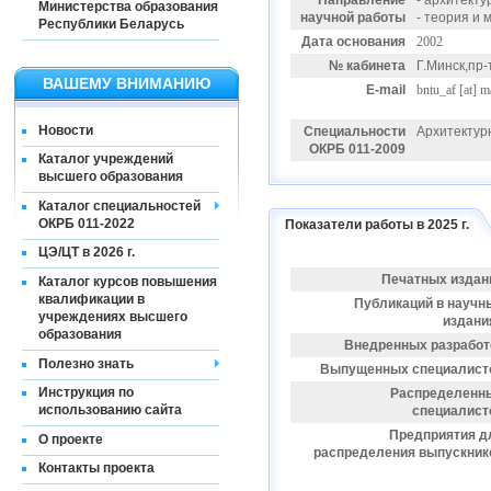
Направление
- архитекту
Министерства образования
научной работы
- теория и
Республики Беларусь
Дата основания
2002
№ кабинета
Г.Минск,пр-
ВАШЕМУ ВНИМАНИЮ
E-mail
bntu_af
[at]
ma
Новости
Специальности
Архитектур
ОКРБ 011-2009
Каталог учреждений
высшего образования
Каталог специальностей
ОКРБ 011-2022
Показатели работы в 2025 г.
ЦЭ/ЦТ в 2026 г.
Печатных издан
Каталог курсов повышения
квалификации в
Публикаций в научн
учреждениях высшего
издани
образования
Внедренных разработ
Полезно знать
Выпущенных специалист
Инструкция по
Распределенн
использованию сайта
специалист
Предприятия д
О проекте
распределения выпускник
Контакты проекта