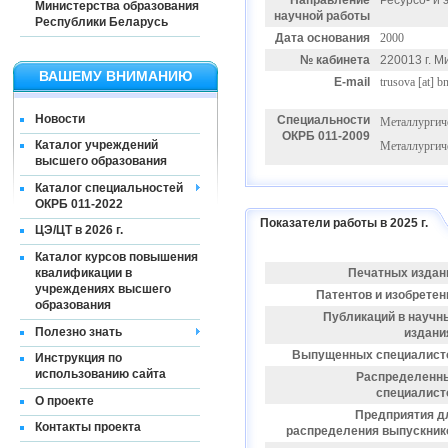
Направление
Ресурсо- и
Министерства образования
научной работы
Республики Беларусь
Дата основания
2000
№ кабинета
220013 г. Ми
ВАШЕМУ ВНИМАНИЮ
E-mail
trusova
[at]
bn
Новости
Специальности
Металлургиче
ОКРБ 011-2009
Каталог учреждений
Металлургиче
высшего образования
Каталог специальностей
ОКРБ 011-2022
Показатели работы в 2025 г.
ЦЭ/ЦТ в 2026 г.
Каталог курсов повышения
квалификации в
Печатных издан
учреждениях высшего
Патентов и изобретен
образования
Публикаций в научн
Полезно знать
издани
Выпущенных специалист
Инструкция по
использованию сайта
Распределенн
специалист
О проекте
Предприятия д
Контакты проекта
распределения выпускник