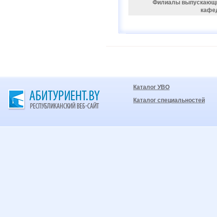
Филиалы выпускающ
кафе
Каталог УВО
Каталог специальностей