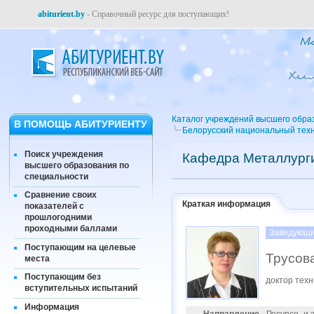
abiturient.by
- Справочный ресурс для поступающих!
Каталог учреждений высшего обра
В ПОМОЩЬ АБИТУРИЕНТУ
Белорусский национальный техн
Поиск учреждения
Кафедра Металлурги
высшего образования по
специальности
Сравнение своих
Краткая информация
показателей с
прошлогодними
проходными баллами
Заведующи
Поступающим на целевые
Трусов
места
Поступающим без
доктор техн
вступительных испытаний
Информация