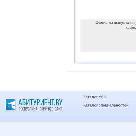
Филиалы выпускающ
кафе
Каталог УВО
Каталог специальностей