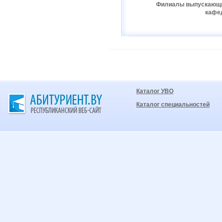
Филиалы выпускающ
кафе
Каталог УВО
Каталог специальностей