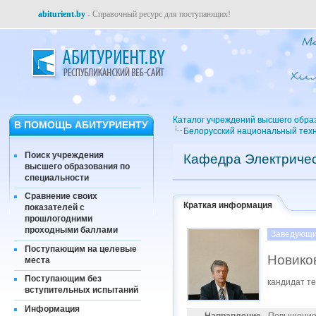
abiturient.by
- Справочный ресурс для поступающих!
Каталог учреждений высшего обра
В ПОМОЩЬ АБИТУРИЕНТУ
Белорусский национальный техн
Поиск учреждения
Кафедра Электриче
высшего образования по
специальности
Сравнение своих
Краткая информация
показателей с
прошлогодними
проходными баллами
Заведующи
Поступающим на целевые
Новико
места
Поступающим без
кандидат те
вступительных испытаний
Информация