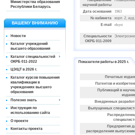
Направление
Повышение 
Министерства образования
научной работы
Республики Беларусь
Дата основания
1963
№ кабинета
корп. 2, ауд
ВАШЕМУ ВНИМАНИЮ
E-mail
elsyst
Новости
Специальности
Электроэне
ОКРБ 011-2009
Каталог учреждений
высшего образования
Каталог специальностей
ОКРБ 011-2022
Показатели работы в 2025 г.
ЦЭ/ЦТ в 2026 г.
Печатных издан
Каталог курсов повышения
квалификации в
Патентов и изобретен
учреждениях высшего
Публикаций в научн
образования
издани
Полезно знать
Внедренных разработ
Инструкция по
Выпущенных специалист
использованию сайта
Распределенн
специалист
О проекте
Предприятия д
Контакты проекта
распределения выпускник