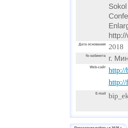
Sokol
Confe
Enlar
http:/
Дата основания
2018
№ кабинета
г. Ми
Web-сайт
http:/
http:/
E-mail
bip_e