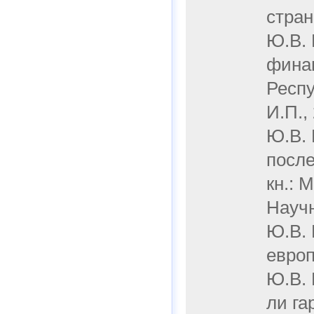
стран
Ю.В. 
финан
Респу
И.П.,
Ю.В. 
после
кн.: 
Научн
Ю.В.
европ
Ю.В. 
ли га