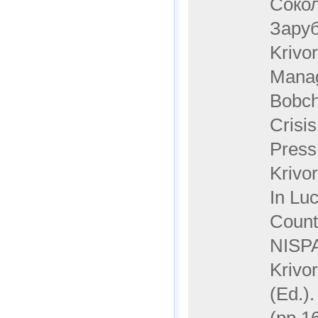
Сокол
Зару
Krivor
Manag
Bobch
Crisi
Press
Krivo
In Lu
Count
NISPA
Krivo
(Ed.)