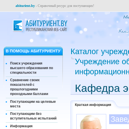
abiturient.by
- Справочный ресурс для поступающих!
Каталог учрежд
В ПОМОЩЬ АБИТУРИЕНТУ
Учреждение об
Поиск учреждения
высшего образования по
информационн
специальности
Сравнение своих
Кафедра э
показателей с
прошлогодними
проходными баллами
Поступающим на целевые
Краткая информация
места
Поступающим без
Заве
вступительных испытаний
Информация