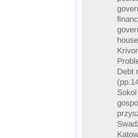
gover
financ
gover
house
Krivo
Proble
Debt 
(pp.1
Sokol 
gospo
przys
Swadz
Katow