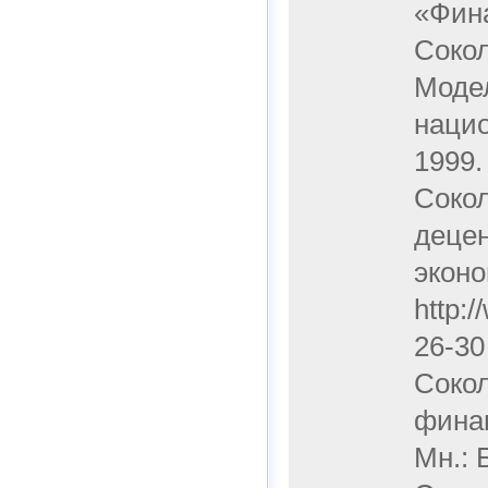
«Фина
Сокол
Модел
нацио
1999.
Сокол
децен
эконо
http:
26-30
Сокол
финан
Мн.: 