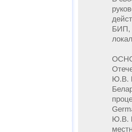
руков
дейст
БИП, 
лока
ОСН
Отеч
Ю.В. 
Белар
проце
Germa
Ю.В. 
местн