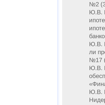
№2 (3
Ю.В. 
ипоте
ипоте
банко
Ю.В.
ли пр
№17 (
Ю.В. 
обесп
«Фина
Ю.В. 
Нидер