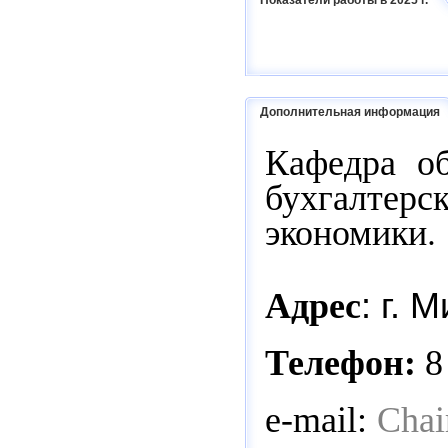
Показатели работы в 2025 г.
Дополнительная информация
Кафедра о
бухгалтер
экономики.
Адрес
: г. 
Телефон:
8 
e-mail:
Chai