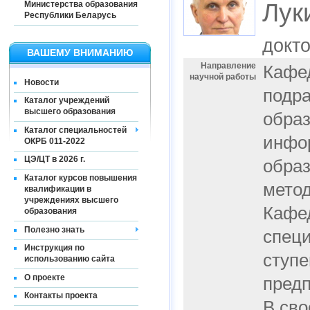
Лук
Министерства образования
Республики Беларусь
докт
ВАШЕМУ ВНИМАНИЮ
Направление
Кафед
научной работы
Новости
подра
Каталог учреждений
высшего образования
образ
Каталог специальностей
инфо
ОКРБ 011-2022
ЦЭ/ЦТ в 2026 г.
образ
Каталог курсов повышения
метод
квалификации в
учреждениях высшего
Кафе
образования
Полезно знать
специ
Инструкция по
ступе
использованию сайта
О проекте
предп
Контакты проекта
В сво