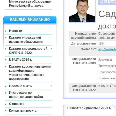
Заве
Министерства образования
Республики Беларусь
Сад
ВАШЕМУ ВНИМАНИЮ
докто
Новости
Направление
Совершенст
Каталог учреждений
научной работы
добавок для
высшего образования
Дата основания
1934
Каталог специальностей
Web-сайт
http://baa.by/f
ОКРБ 011-2022
Специальности
Зоотехния
ЦЭ/ЦТ в 2026 г.
ОКРБ 011-2009
Биотехнологи
Каталог курсов повышения
квалификации в
Производств
учреждениях высшего
Промышленн
образования
Полезно знать
Специальности
6-05-0811-
ОКРБ 011-2022
Инструкция по
использованию сайта
О проекте
Показатели работы в 2025 г.
Контакты проекта