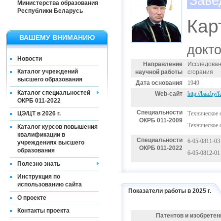
Заве
Министерства образования
Республики Беларусь
Кар
ВАШЕМУ ВНИМАНИЮ
докто
Новости
Направление
Исследован
Каталог учреждений
научной работы
сгорания
высшего образования
Дата основания
1949
Каталог специальностей
Web-сайт
http://baa.by/
ОКРБ 011-2022
Специальности
Техническое 
ЦЭ/ЦТ в 2026 г.
ОКРБ 011-2009
Техническое 
Каталог курсов повышения
квалификации в
Специальности
6-05-0811-03
учреждениях высшего
ОКРБ 011-2022
образования
6-05-0812-01
Полезно знать
Инструкция по
использованию сайта
Показатели работы в 2025 г.
О проекте
Контакты проекта
Патентов и изобретен