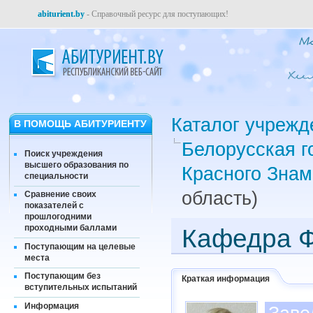
abiturient.by
- Справочный ресурс для поступающих!
Каталог учрежд
В ПОМОЩЬ АБИТУРИЕНТУ
Белорусская г
Поиск учреждения
высшего образования по
Красного Знам
специальности
область)
Сравнение своих
показателей с
прошлогодними
проходными баллами
Кафедра Ф
Поступающим на целевые
места
Поступающим без
Краткая информация
вступительных испытаний
Информация