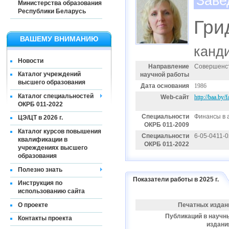
Заве
Министерства образования
Республики Беларусь
Гри
ВАШЕМУ ВНИМАНИЮ
канди
Новости
Направление
Совершенст
Каталог учреждений
научной работы
высшего образования
Дата основания
1986
Каталог специальностей
Web-сайт
http://baa.by/f
ОКРБ 011-2022
Специальности
Финансы в 
ЦЭ/ЦТ в 2026 г.
ОКРБ 011-2009
Каталог курсов повышения
Специальности
6-05-0411-
квалификации в
ОКРБ 011-2022
учреждениях высшего
образования
Полезно знать
Показатели работы в 2025 г.
Инструкция по
использованию сайта
О проекте
Печатных издан
Публикаций в научн
Контакты проекта
издани