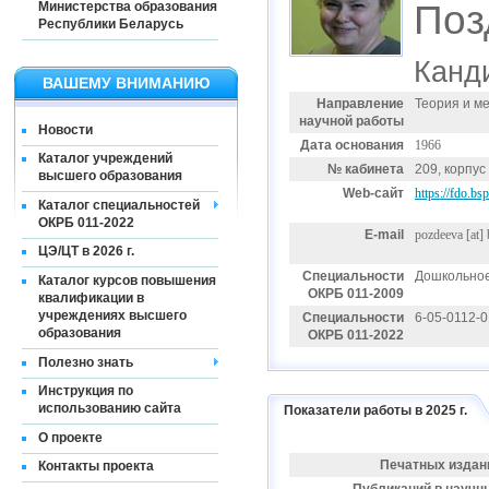
Поз
Министерства образования
Республики Беларусь
Канди
ВАШЕМУ ВНИМАНИЮ
Направление
Теория и м
научной работы
Новости
Дата основания
1966
Каталог учреждений
№ кабинета
209, корпус
высшего образования
Web-сайт
https://fdo.b
Каталог специальностей
ОКРБ 011-2022
E-mail
pozdeeva
[at]
ЦЭ/ЦТ в 2026 г.
Специальности
Дошкольное
Каталог курсов повышения
ОКРБ 011-2009
квалификации в
учреждениях высшего
Специальности
6-05-0112-
образования
ОКРБ 011-2022
Полезно знать
Инструкция по
использованию сайта
Показатели работы в 2025 г.
О проекте
Печатных издан
Контакты проекта