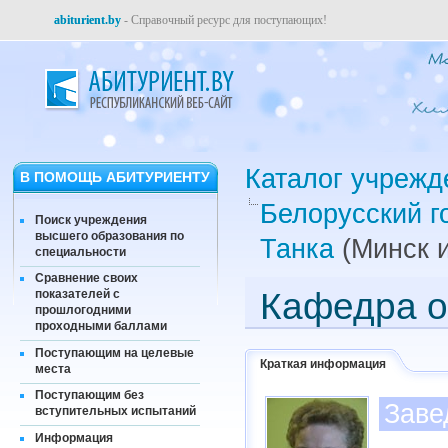
abiturient.by
- Справочный ресурс для поступающих!
Каталог учрежд
В ПОМОЩЬ АБИТУРИЕНТУ
Белорусский г
Поиск учреждения
высшего образования по
Танка
(Минск и
специальности
Сравнение своих
Кафедра о
показателей с
прошлогодними
проходными баллами
Поступающим на целевые
Краткая информация
места
Поступающим без
Заве
вступительных испытаний
Информация