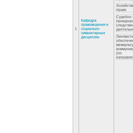
Хозяйств
право
Судебно-
Кафедра
прокурор
правоведения и
следстве
1
социально-
деятельн
гуманитарных
Лингвист
дисциплин
обеспече
межкульт
коммуник
(по
направле