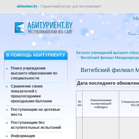
abiturient.by
- Справочный ресурс для поступающих!
Каталог учреждений высшего обра
В ПОМОЩЬ АБИТУРИЕНТУ
Витебский филиал Международн
Поиск учреждения
Витебский филиал 
высшего образования по
специальности
Дата последнего обновлени
Сравнение своих
показателей с
прошлогодними
Наименование
проходными баллами
№
Специально
выпускающей
п/п
011-2
кафедры
Поступающим на целевые
места
Поступающим без
вступительных испытаний
Информация